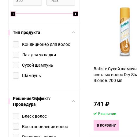
Уход за кожей головы
Уход для мужчин
Glynt
Greymy Professional
Эмульсия
Эссенция
J Beverly Hills
Johnson & Johnson
Matrix
Wella
Тип продукта
Color Sync
COLOR Touch
KC Professional
Kerastase
Кондиционер для волос
SoColor Beauty
COLOR Touch plus
Лак для укладки
Lisap
Londa
ILLUMINA
Сухой шампунь
Batiste Сухой шампун
KOLESTON ME+
Matrix Biolage
MASIL
светлых волос Dry S
Шампунь
Blonde, 200 мл
Nippon Nippers
Nioxin
Решение/Эффект/
Orofluido
Paul Mitchell
741
₽
Процедура
В наличии
Sebastian Professionel
SEXY Brow Henna
Блеск волос
В КОРЗИНУ
Восстановление волос
Wella Professional
Wella SP
Гладкость волос