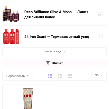
Deep Brilliance Olive & Monoi — Линия
19
для сияния волос
44 Iron Guard — Термозащитный уход
6
показать еще
Фильтр
Плитка
Подробно
Компактно
30
Сортировать
30
60
90