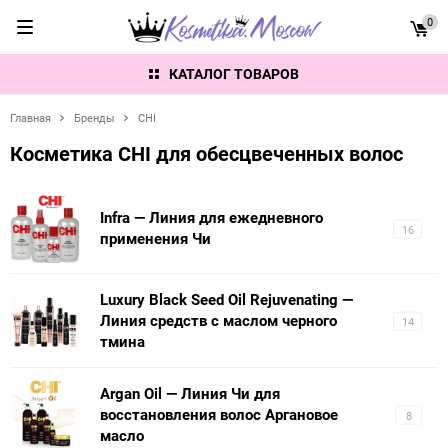
0
КАТАЛОГ ТОВАРОВ
Главная
Бренды
CHI
Косметика CHI для обесцвеченных волос
Infra — Линия для ежедневного
16
применения Чи
Luxury Black Seed Oil Rejuvenating —
Линия средств с маслом черного
14
тмина
Argan Oil — Линия Чи для
восстановления волос Аргановое
8
масло