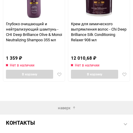
90
150
Глубоко очищающий и
Крем для химического
нейтрализующий шампунь -
выпрямления волос - Chi Deep
CHI Deep Brilliance Olive & Monoi
Brilliance Silk Conditioning
Neutralizing Shampoo 355 мл
Relaxer 908 мл
1 359
₽
12 010,68
₽
Нет в наличии
Нет в наличии
Добавить
Доба
В корзину
В корзину
в
в
избранное
избра
наверх
КОНТАКТЫ