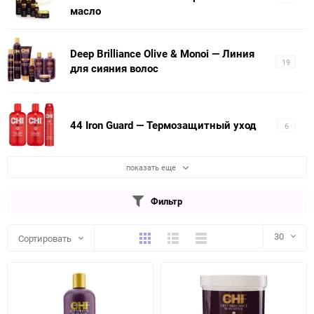
масло
Deep Brilliance Olive & Monoi — Линия
19
для сияния волос
44 Iron Guard — Термозащитный уход
6
показать еще
Фильтр
Плитка
Подробно
Компактно
30
Сортировать
30
60