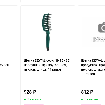
избранное
избранное
Щетка DEWAL серия"INTENSE"
Щетка DEWAL с
нейлон.
продувная, прямоугольная,
продувная, пр
нейлон. штифт, 11 рядов
нейлон. штифт+
11 рядов
928
₽
812
₽
В наличии
В наличии