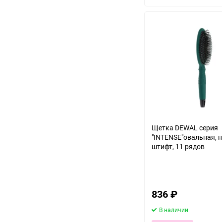
Щетка DEWAL серия
"INTENSE"овальная, 
штифт, 11 рядов
836
₽
В наличии