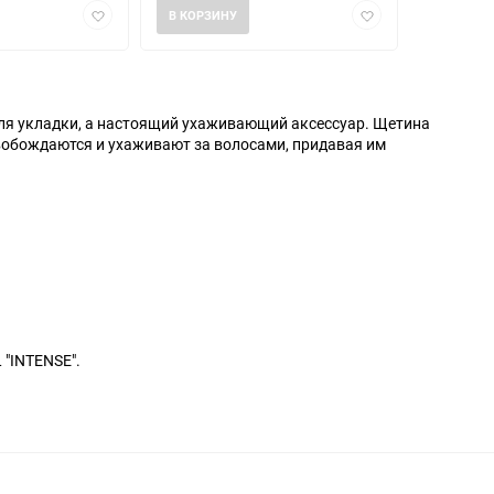
Добавить
Добавить
В КОРЗИНУ
в
в
избранное
избранное
 для укладки, а настоящий ухаживающий аксессуар. Щетина
вобождаются и ухаживают за волосами, придавая им
 "INTENSE".