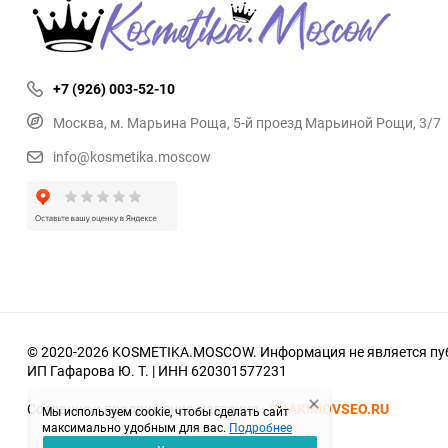
+7 (926) 003-52-10
Москва, м. Марьина Роща, 5-й проезд Марьиной Рощи, 3/7
info@kosmetika.moscow
© 2020-2026 KOSMETIKA.MOSCOW. Информация не является пуб
ИП Гафарова Ю. Т. | ИНН 620301577231
Создание и продвижение магазина -
KHAKIMOVSEO.RU
Мы используем cookie, чтобы сделать сайт
максимально удобным для вас.
Подробнее