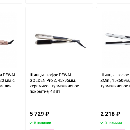
избранное
избранное
ли DEWAL
Щипцы - гофре DEWAL
Щипцы - гофре 
20 мм, с
GOLDEN Pro Z, 45x95мм,
ZMini, 15х60мм
рмалин
керамико - турмалиновое
турмалиновое 
покрытие, 48 Вт
5 729
₽
2 218
₽
В наличии
В наличии