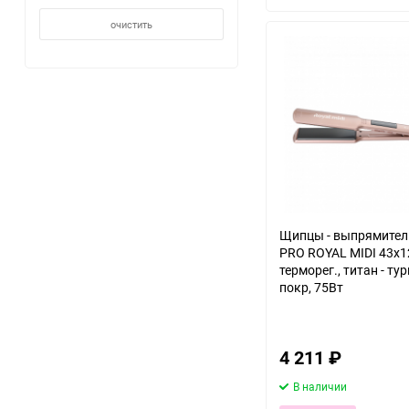
очистить
Щипцы - выпрямите
PRO ROYAL MIDI 43х1
терморег., титан - ту
покр, 75Вт
4 211
₽
В наличии