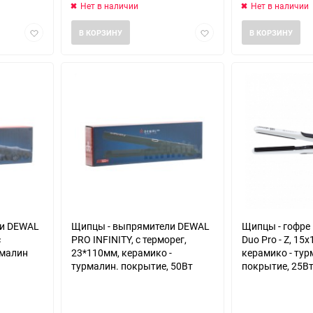
Нет в наличии
Нет в наличии
Добавить
Добавить
В КОРЗИНУ
В КОРЗИНУ
в
в
избранное
избранное
ли DEWAL
Щипцы - выпрямители DEWAL
Щипцы - гофре
с
PRO INFINITY, с терморег,
Duo Pro - Z, 15
рмалин
23*110мм, керамико -
керамико - ту
турмалин. покрытие, 50Вт
покрытие, 25В