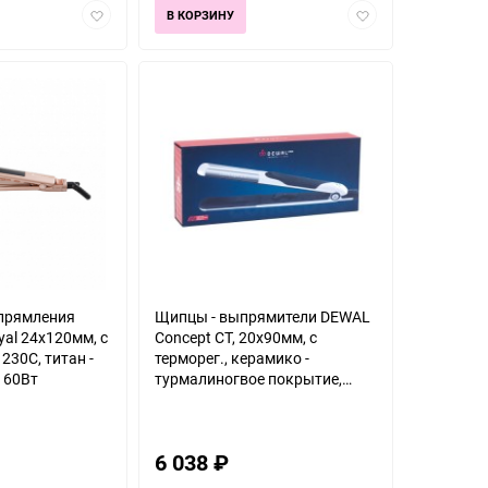
Добавить
Добавить
В КОРЗИНУ
в
в
избранное
избранное
прямления
Щипцы - выпрямители DEWAL
yal 24х120мм, с
Concept СT, 20x90мм, с
 230C, титан -
терморег., керамико -
 60Вт
турмалиногвое покрытие,
35Вт
6 038
₽