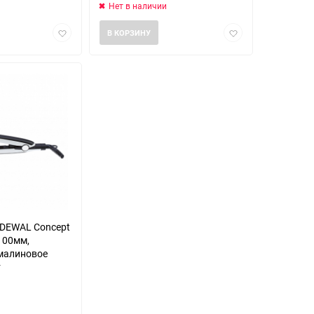
Нет в наличии
Добавить
Добавить
В КОРЗИНУ
в
в
избранное
избранное
 DEWAL Concept
x100мм,
рмалиновое
т