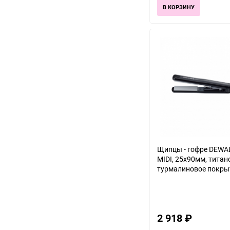
В КОРЗИНУ
Щипцы - гофре DEWAL 
MIDI, 25х90мм, титано
турмалиновое покрыт
2 918
₽