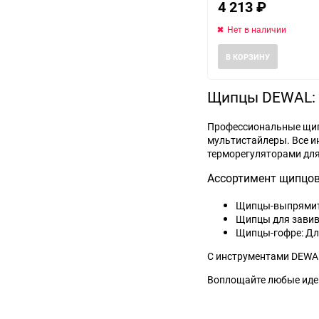
4 213
₽
Нет в наличии
В КОРЗИНУ
Щипцы DEWAL: 
Профессиональные щипц
мультистайлеры. Все и
терморегуляторами для
Ассортимент щипцо
Щипцы-выпрямител
Щипцы для завивк
Щипцы-гофре: Дл
С инструментами DEWAL
Воплощайте любые иде