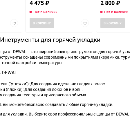
4 475
₽
2 800
₽
Нет в наличии
Нет в наличии
Добавить
Добавить
В КОРЗИНУ
В КОРЗИНУ
в
в
избранное
избранное
Инструменты для горячей укладки
ы от DEWAL — это широкий спектр инструментов для горячей уклад
нструменты оснащены современными покрытиями (керамика, турма
 точной настройки температуры.
в DEWAL:
и ("утюжки"): Для создания идеально гладких волос.
и (плойки): Для создания локонов и волн.
я создания текстуры и прикорневого объема.
 вы можете безопасно создавать любые горячие укладки.
и для укладки. Выберите свои профессиональные щипцы от DEWAL