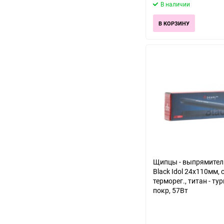
В наличии
В КОРЗИНУ
Щипцы - выпрямите
Black Idol 24х110мм, 
терморег., титан - ту
покр, 57Вт