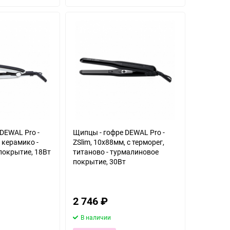
избранное
избранное
DEWAL Pro -
Щипцы - гофре DEWAL Pro -
, керамико -
ZSlim, 10х88мм, с терморег,
покрытие, 18Вт
титаново - турмалиновое
покрытие, 30Вт
2 746
₽
В наличии