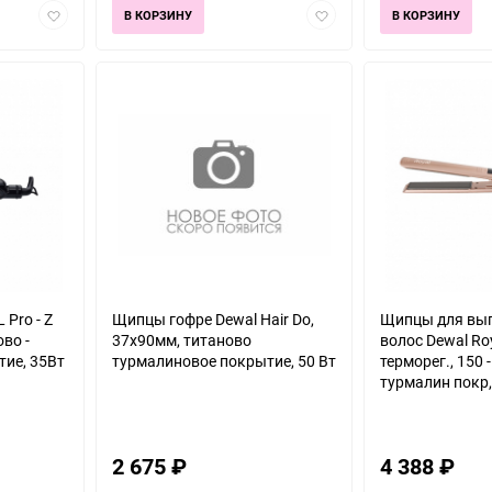
Добавить
Добавить
В КОРЗИНУ
В КОРЗИНУ
в
в
избранное
избранное
Pro - Z
Щипцы гофре Dewal Hair Do,
Щипцы для вы
во -
37х90мм, титаново
волос Dewal Ro
ие, 35Вт
турмалиновое покрытие, 50 Вт
терморег., 150 -
турмалин покр,
2 675
₽
4 388
₽