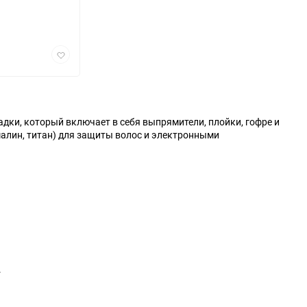
Добавить
в
избранное
ки, который включает в себя выпрямители, плойки, гофре и
лин, титан) для защиты волос и электронными
.