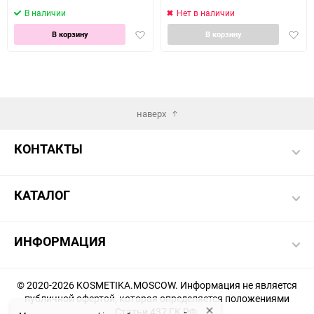
В наличии
Нет в наличии
Добавить
Доба
В корзину
В корзину
в
в
избранное
избра
наверх
КОНТАКТЫ
КАТАЛОГ
ИНФОРМАЦИЯ
© 2020-2026 KOSMETIKA.MOSCOW. Информация не является
публичной офертой, которая определяется положениями
Статьи 437 ГК РФ.