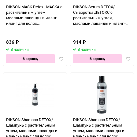
150
DIKSON MASK Detox - МАСКА с
DIKSON Serum DETOX/
растительным углем,
Сыворотка ДЕТОКС с
маслами лаванды и иланг -
растительным углем,
иланг для волос
маслами лаванды и иланг -
подверженных стрессу 250 мл
иланг для волос 100 мл
836
₽
914
₽
В наличии
В наличии
Добавить
Доба
В корзину
В корзину
в
в
избранное
избра
DIKSON Shampoo DETOX/
DIKSON Shampoo DETOX/
Шампунь с растительным
Шампунь с растительным
углем, маслами лаванды и
углем, маслами лаванды и
иланг - иланг для волос
иланг - иланг для волос