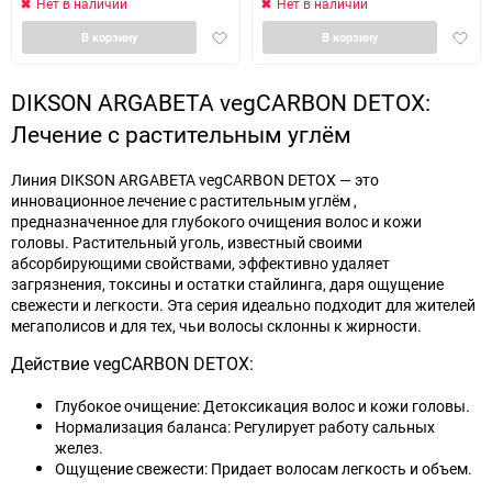
Нет в наличии
Нет в наличии
Добавить
Доба
В корзину
В корзину
в
в
избранное
избра
DIKSON ARGABETA vegCARBON DETOX:
Лечение с растительным углём
Линия DIKSON ARGABETA vegCARBON DETOX — это
инновационное лечение с растительным углём ,
предназначенное для глубокого очищения волос и кожи
головы. Растительный уголь, известный своими
абсорбирующими свойствами, эффективно удаляет
загрязнения, токсины и остатки стайлинга, даря ощущение
свежести и легкости. Эта серия идеально подходит для жителей
мегаполисов и для тех, чьи волосы склонны к жирности.
Действие vegCARBON DETOX:
Глубокое очищение: Детоксикация волос и кожи головы.
Нормализация баланса: Регулирует работу сальных
желез.
Ощущение свежести: Придает волосам легкость и объем.