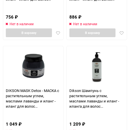
подверженных стрессу 500 мл
подверженных стрессу 250 мл
756
₽
886
₽
Нет в наличии
Нет в наличии
Добавить
Доба
В корзину
В корзину
в
в
избранное
избра
DIKSON MASK Detox - МАСКА с
Dikson Шампунь с
растительным углем,
растительным углем,
маслами лаванды и иланг -
маслами лаванды и иланг -
иланг для волос
иланга для волос
подверженных стрессу 500 мл
подверженных стрессу
Argabeta VegCarbon Shampoo
Detox, 1000 мл
1 049
₽
1 209
₽