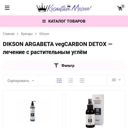
0
КАТАЛОГ ТОВАРОВ
Главная
Бренды
Dikson
DIKSON ARGABETA vegCARBON DETOX —
лечение с растительным углём
Фильтр
Плитка
Подробно
Компактно
30
Сортировать
30
60
90