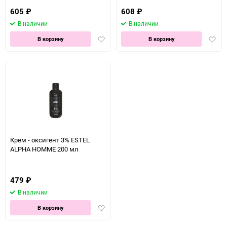
605
₽
608
₽
В наличии
В наличии
Добавить
Доба
В корзину
В корзину
в
в
избранное
избра
Крем - оксигент 3% ESTEL
ALPHA HOMME 200 мл
479
₽
В наличии
Добавить
В корзину
в
избранное