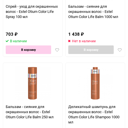
150
Спрей - уход для окрашенных
Бальзам - сияние для
волос - Estel Otium Color Life
окрашенных волос - Estel
Spray 100 мл
Otium Color Life Balm 1000 мл
703
₽
1 438
₽
В наличии
Нет в наличии
Добавить
Доба
В корзину
В корзину
в
в
избранное
избра
Бальзам - сияние для
Деликатный шампунь для
окрашенных волос - Estel
окрашенных волос - Estel
Otium Color Life Balm 250 мл
Otium Color Life Shampoo 1000
мл