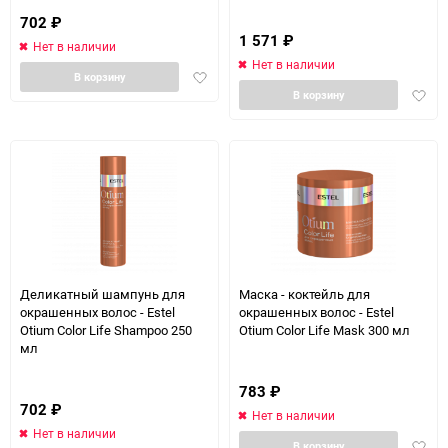
702
₽
1 571
₽
Нет в наличии
Нет в наличии
Добавить
В корзину
Доба
в
В корзину
в
избранное
избра
Деликатный шампунь для
Маска - коктейль для
окрашенных волос - Estel
окрашенных волос - Estel
Otium Color Life Shampoo 250
Otium Color Life Mask 300 мл
мл
783
₽
702
₽
Нет в наличии
Нет в наличии
Доба
В корзину