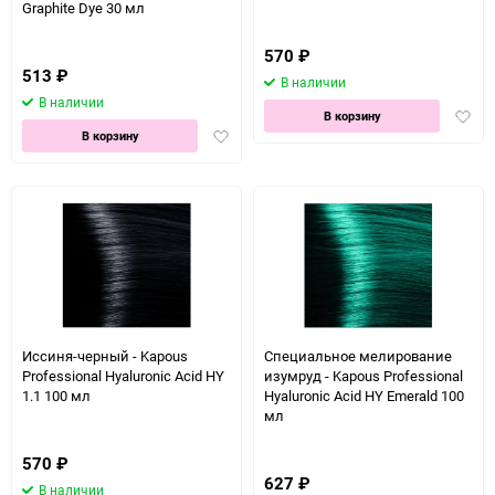
Graphite Dye 30 мл
570
₽
513
₽
В наличии
В наличии
Доба
В корзину
Добавить
в
В корзину
в
избра
избранное
Иссиня-черный - Kapous
Специальное мелирование
Professional Hyaluronic Acid HY
изумруд - Kapous Professional
1.1 100 мл
Hyaluronic Acid HY Emerald 100
мл
570
₽
627
₽
В наличии