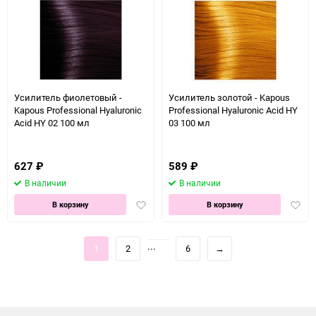
Усилитель фиолетовый -
Усилитель золотой - Kapous
Kapous Professional Hyaluronic
Professional Hyaluronic Acid HY
Acid HY 02 100 мл
03 100 мл
627
₽
589
₽
В наличии
В наличии
Добавить
Доба
В корзину
В корзину
в
в
избранное
избра
...
1
2
6
→