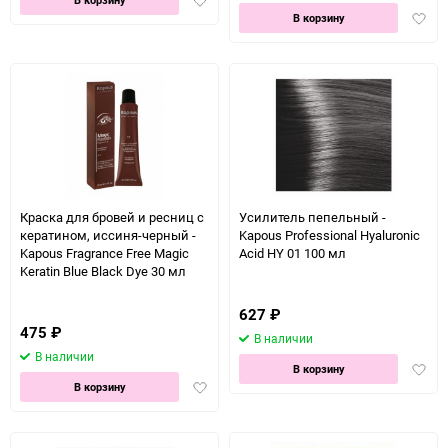
Доба
в
В корзину
в
избранное
избра
Краска для бровей и ресниц с
Усилитель пепельный -
кератином, иссиня-черный -
Kapous Professional Hyaluronic
Kapous Fragrance Free Magic
Acid HY 01 100 мл
Keratin Blue Black Dye 30 мл
627
₽
475
₽
В наличии
В наличии
Доба
В корзину
Добавить
в
В корзину
в
избра
избранное