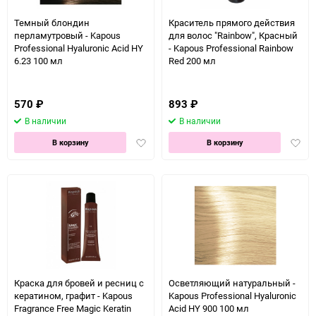
Темный блондин
Краситель прямого действия
перламутровый - Kapous
для волос "Rainbow", Красный
Professional Hyaluronic Acid HY
- Kapous Professional Rainbow
6.23 100 мл
Red 200 мл
570
₽
893
₽
В наличии
В наличии
Добавить
Доба
В корзину
В корзину
в
в
избранное
избра
Краска для бровей и ресниц с
Осветляющий натуральный -
кератином, графит - Kapous
Kapous Professional Hyaluronic
Fragrance Free Magic Keratin
Acid HY 900 100 мл