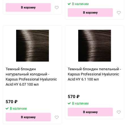
В наличии
Добавить
В корзину
Доба
в
В корзину
в
избранное
избра
Темный блондин
Темный блондин пепельный -
натуральный холодный -
Kapous Professional Hyaluronic
Kapous Professional Hyaluronic
Acid HY 6.1 100 мл
Acid HY 6.07 100 мл
570
₽
570
₽
В наличии
В наличии
Доба
В корзину
Добавить
в
В корзину
в
избра