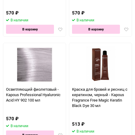
570
₽
570
₽
В наличии
В наличии
Добавить
Доба
В корзину
В корзину
в
в
избранное
избра
Осветляющий фиолетовый -
Краска для бровей и ресниц с
Kapous Professional Hyaluronic
кератином, черный - Kapous
Acid HY 902 100 мл
Fragrance Free Magic Keratin
Black Dye 30 мл
570
₽
513
₽
В наличии
В наличии
Добавить
В корзину