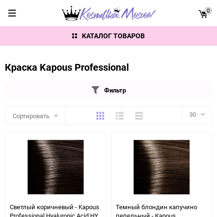
0
КАТАЛОГ ТОВАРОВ
Краска Kapous Professional
Фильтр
Плитка
Подробно
Компактно
30
Сортировать
30
60
90
150
Светлый коричневый - Kapous
Темный блондин капучино
Professional Hyaluronic Acid HY
пепельный - Kapous