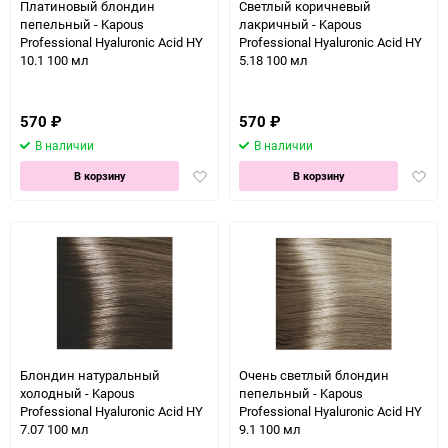
Платиновый блондин
Светлый коричневый
пепельный - Kapous
лакричный - Kapous
Professional Hyaluronic Acid HY
Professional Hyaluronic Acid HY
10.1 100 мл
5.18 100 мл
570
₽
570
₽
В наличии
В наличии
Добавить
Доба
В корзину
В корзину
в
в
избранное
избра
Блондин натуральный
Очень светлый блондин
холодный - Kapous
пепельный - Kapous
Professional Hyaluronic Acid HY
Professional Hyaluronic Acid HY
7.07 100 мл
9.1 100 мл