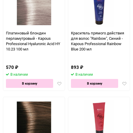
Платиновый блондин
Краситель прямого действия
перламутровый - Kapous
для волос "Rainbow", Синий -
Professional Hyaluronic Acid HY
Kapous Professional Rainbow
10.23 100 мл
Blue 200 мл
570
₽
893
₽
В наличии
В наличии
Добавить
Доба
В корзину
В корзину
в
в
избранное
избра