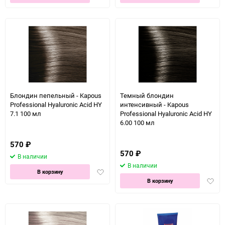
в
в
избранное
избра
Блондин пепельный - Kapous
Темный блондин
Professional Hyaluronic Acid HY
интенсивный - Kapous
7.1 100 мл
Professional Hyaluronic Acid HY
6.00 100 мл
570
₽
570
₽
В наличии
В наличии
Добавить
В корзину
Доба
в
В корзину
в
избранное
избра