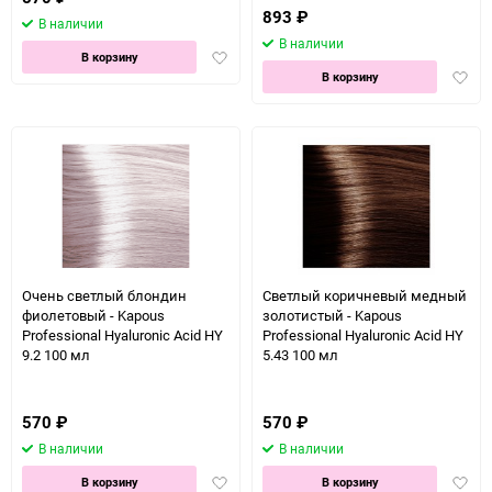
893
₽
В наличии
В наличии
Добавить
В корзину
Доба
в
В корзину
в
избранное
избра
Очень светлый блондин
Светлый коричневый медный
фиолетовый - Kapous
золотистый - Kapous
Professional Hyaluronic Acid HY
Professional Hyaluronic Acid HY
9.2 100 мл
5.43 100 мл
570
₽
570
₽
В наличии
В наличии
Добавить
Доба
В корзину
В корзину