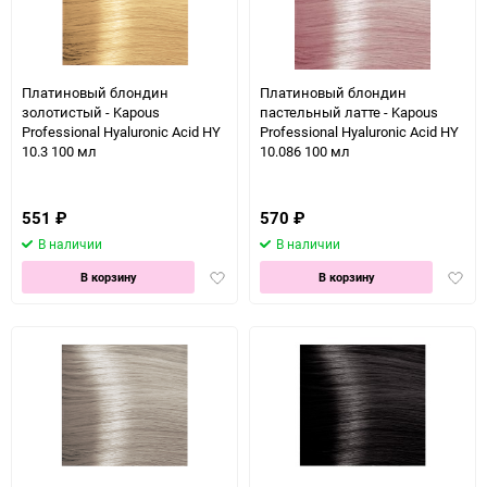
Платиновый блондин
Платиновый блондин
золотистый - Kapous
пастельный латте - Kapous
Professional Hyaluronic Acid HY
Professional Hyaluronic Acid HY
10.3 100 мл
10.086 100 мл
551
₽
570
₽
В наличии
В наличии
Добавить
Доба
В корзину
В корзину
в
в
избранное
избра