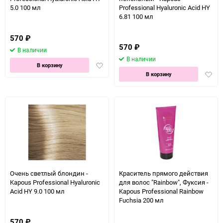
5.0 100 мл
Professional Hyaluronic Acid HY
6.81 100 мл
570
₽
570
₽
В наличии
В наличии
Добавить
В корзину
Доба
в
В корзину
в
избранное
избра
Очень светлый блондин -
Краситель прямого действия
Kapous Professional Hyaluronic
для волос "Rainbow", Фуксия -
Acid HY 9.0 100 мл
Kapous Professional Rainbow
Fuchsia 200 мл
570
₽