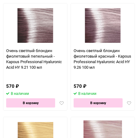
избранное
Очень светлый блондин
Очень светлый блондин
фиолетовый пепельный -
фиолетовый красный - Kapous
Kapous Professional Hyaluronic
Professional Hyaluronic Acid HY
Acid HY 9.21 100 мл
9.26 100 мл
570
₽
570
₽
В наличии
В наличии
Добавить
Доба
В корзину
В корзину
в
в
избранное
избра