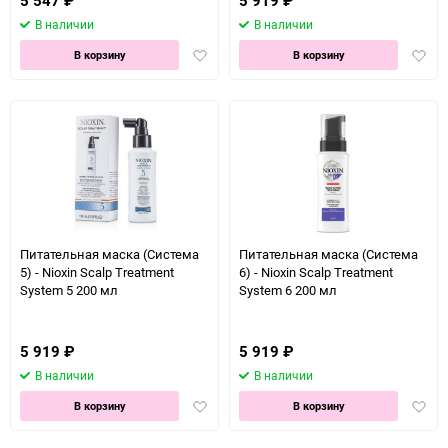
5 547
₽
5 919
₽
В наличии
В наличии
Добавить
Доба
В корзину
В корзину
в
в
избранное
избра
Питательная маска (Система
Питательная маска (Система
5) - Nioxin Scalp Treatment
6) - Nioxin Scalp Treatment
System 5 200 мл
System 6 200 мл
5 919
₽
5 919
₽
В наличии
В наличии
Добавить
Доба
В корзину
В корзину
в
в
избранное
избра