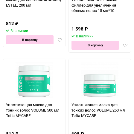
ESTEL, 200 мл
филлер для увеличения
объема волос 15 мл*10
812
₽
1 598
₽
В наличии
В наличии
Добавить
В корзину
Доба
в
В корзину
в
избранное
избра
Уплотняющая маска для
Уплотняющая маска для
тонких волос VOLUME 500 мл
тонких волос VOLUME 250 мл
Tefia MYCARE
Tefia MYCARE
812
₽
608
₽