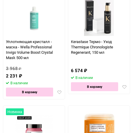
Уплотняющая кристалл -
Kerastase Термо - Уход
маска - Wella Professional
Thermique Chronologiste
Invigo Volume Boost Crystal
Regenerant, 150 мл
Mask 500 мл
3 968
₽
6 574
₽
2 231
₽
В наличии
В наличии
Доба
В корзину
Добавить
в
В корзину
в
избра
избранное
Новинка