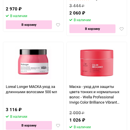
500 мл
3 444
₽
2 970
₽
2 060
₽
В наличии
В наличии
Добавить
В корзину
Доба
В корзину
в
в
избранное
избра
Loreal Longer МАСКА уход за
Маска - уход для защиты
длинными волосами 500 мл
цвета тонких и нормальных
волос - Wella Professional
Invigo Color Brilliance Vibrant
Color Mask for fine/normal hair
3 116
₽
2 000
150 мл
₽
В наличии
1 026
₽
Добавить
В корзину
В наличии