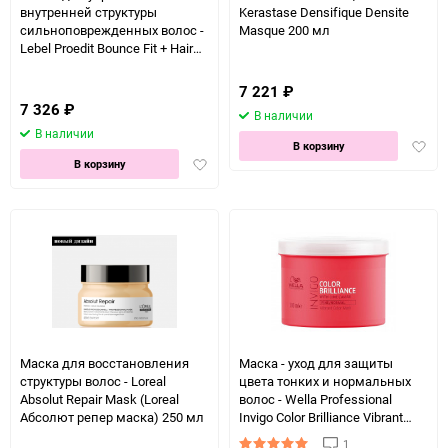
внутренней структуры
Kerastase Densifique Densite
сильноповрежденных волос -
Masque 200 мл
Lebel Proedit Bounce Fit + Hair
Treatment 1000 мл
7 221
₽
7 326
₽
В наличии
В наличии
Доба
В корзину
Добавить
в
В корзину
в
избра
избранное
Маска для восстановления
Маска - уход для защиты
структуры волос - Loreal
цвета тонких и нормальных
Absolut Repair Mask (Loreal
волос - Wella Professional
Абсолют репер маска) 250 мл
Invigo Color Brilliance Vibrant
Color Mask for fine/normal hair
1