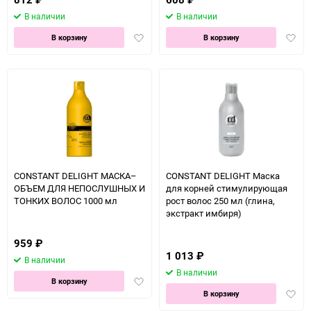
В наличии
В наличии
Добавить
Доба
В корзину
В корзину
в
в
избранное
избра
CONSTANT DELIGHT МАСКА–
CONSTANT DELIGHT Маска
ОБЪЕМ ДЛЯ НЕПОСЛУШНЫХ И
для корней стимулирующая
ТОНКИХ ВОЛОС 1000 мл
рост волос 250 мл (глина,
экстракт имбиря)
959
₽
1 013
₽
В наличии
В наличии
Добавить
В корзину
Доба
в
В корзину
в
избранное