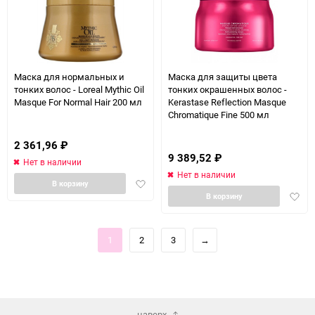
Маска для нормальных и
Маска для защиты цвета
тонких волос - Loreal Mythic Oil
тонких окрашенных волос -
Masque For Normal Hair 200 мл
Kerastase Reflection Masque
Chromatique Fine 500 мл
2 361,96
₽
9 389,52
₽
Нет в наличии
Нет в наличии
Добавить
В корзину
Доба
в
В корзину
в
избранное
избра
1
2
3
→
наверх