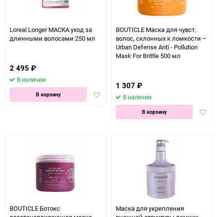
Loreal Longer МАСКА уход за
BOUTICLE Маска для чувст.
длинными волосами 250 мл
волос, склонных к ломкости –
Urban Defense Anti - Pollution
Mask For Brittle 500 мл
2 495
₽
В наличии
1 307
₽
Добавить
В корзину
В наличии
в
Доба
избранное
В корзину
в
избра
BOUTICLE Ботокс
Маска для укрепления