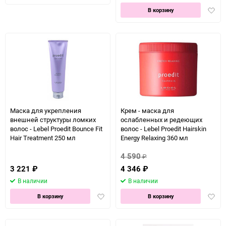
в
Доба
избранное
В корзину
в
избра
Маска для укрепления
Крем - маска для
внешней структуры ломких
ослабленных и редеющих
волос - Lebel Proedit Bounce Fit
волос - Lebel Proedit Hairskin
Hair Treatment 250 мл
Energy Relaxing 360 мл
4 590
₽
3 221
₽
4 346
₽
В наличии
В наличии
Добавить
Доба
В корзину
В корзину
в
в
избранное
избра