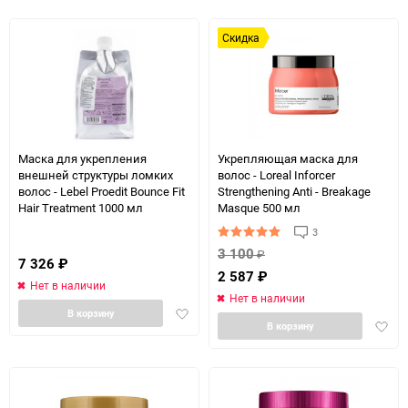
избра
Скидка
Маска для укрепления
Укрепляющая маска для
внешней структуры ломких
волос - Loreal Inforcer
волос - Lebel Proedit Bounce Fit
Strengthening Anti - Breakage
Hair Treatment 1000 мл
Masque 500 мл
3
3 100
₽
7 326
₽
2 587
₽
Нет в наличии
Нет в наличии
Добавить
В корзину
Доба
В корзину
в
в
избранное
избра