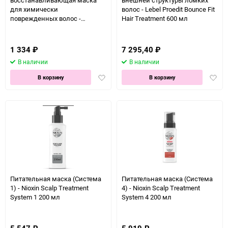
восстанавливающая маска
внешней структуры ломких
для химически
волос - Lebel Proedit Bounce Fit
поврежденных волос -
Hair Treatment 600 мл
Rebuilder Mask 500 мл
1 334
₽
7 295,40
₽
В наличии
В наличии
Добавить
Доба
В корзину
В корзину
в
в
избранное
избра
Питательная маска (Система
Питательная маска (Система
1) - Nioxin Scalp Treatment
4) - Nioxin Scalp Treatment
System 1 200 мл
System 4 200 мл