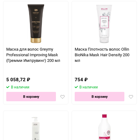
Маска для волос Greymy
Маска Плотность волос Ollin
Professional Improving Mask
BioNika Mask Hair Density 200
(Гремми Импрувинг) 200 мл
мл
5 058,72
₽
754
₽
В наличии
В наличии
Добавить
Доба
В корзину
В корзину
в
в
избранное
избра