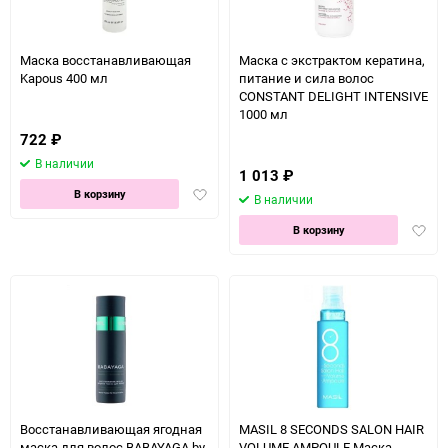
Маска восстанавливающая
Маска с экстрактом кератина,
Kapous 400 мл
питание и сила волос
CONSTANT DELIGHT INTENSIVE
1000 мл
722
₽
В наличии
1 013
₽
Добавить
В корзину
В наличии
в
Доба
избранное
В корзину
в
избра
Восстанавливающая ягодная
MASIL 8 SECONDS SALON HAIR
маска для волос BABAYAGA by
VOLUME AMPOULE Маска -