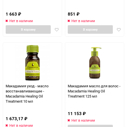
1 663
₽
851
₽
Нет в наличии
Нет в наличии
Добавить
Доба
В корзину
В корзину
в
в
избранное
избра
Макадамия уход - масло
Макадамия масло для волос -
восстанавливающее -
Macadamia Healing Oil
Macadamia Healing Oil
Treatment 125 мл
Treatment 10 мл
11 153
₽
1 673,17
₽
Нет в наличии
Нет в наличии