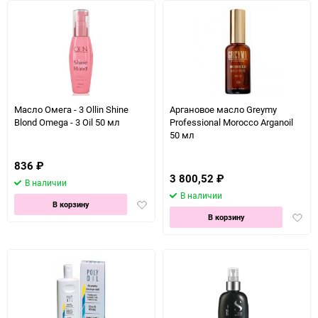
Масло Омега - 3 Ollin Shine
Аргановое масло Greymy
Blond Omega - 3 Oil 50 мл
Professional Morocco Arganoil
50 мл
836
₽
3 800,52
₽
В наличии
В наличии
Добавить
В корзину
Доба
в
В корзину
в
избранное
избра