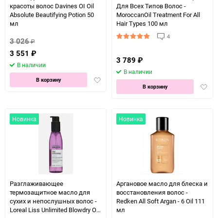
красоты волос Davines OI Oil
Для Всех Типов Волос -
Absolute Beautifying Potion 50
MoroccanOil Treatment For All
мл
Hair Types 100 мл
4
3 026
₽
3 551
₽
3 789
₽
В наличии
В наличии
Добавить
В корзину
Доба
В корзину
в
в
избранное
избра
Новинка
Новинка
Разглаживающее
Аргановое масло для блеска и
термозащитное масло для
восстановления волос -
сухих и непослушных волос -
Redken All Soft Argan - 6 Oil 111
Loreal Liss Unlimited Blowdry Oil
мл