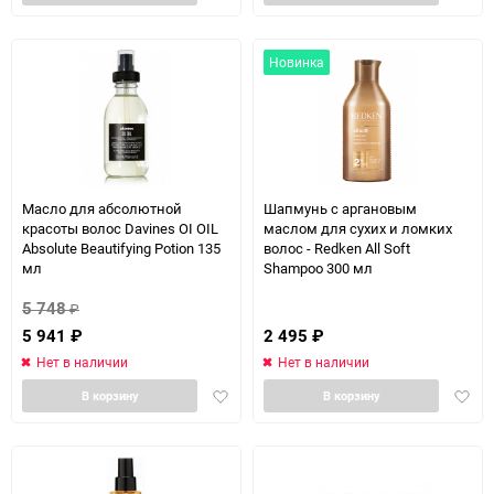
в
в
избранное
избра
Новинка
Масло для абсолютной
Шапмунь с аргановым
красоты волос Davines OI OIL
маслом для сухих и ломких
Absolute Beautifying Potion 135
волос - Redken All Soft
мл
Shampoo 300 мл
5 748
₽
5 941
₽
2 495
₽
Нет в наличии
Нет в наличии
Добавить
Доба
В корзину
В корзину
в
в
избранное
избра