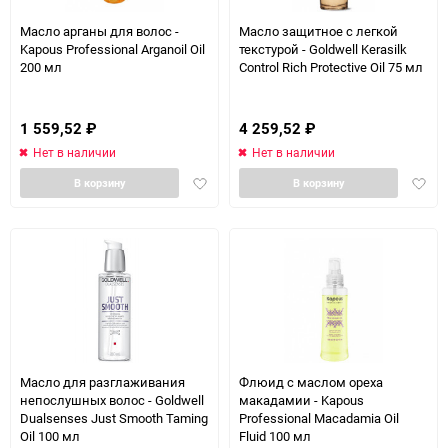
Масло арганы для волос -
Масло защитное с легкой
Kapous Professional Arganoil Oil
текстурой - Goldwell Kerasilk
200 мл
Control Rich Protective Oil 75 мл
1 559,52
₽
4 259,52
₽
Нет в наличии
Нет в наличии
Добавить
Доба
В корзину
В корзину
в
в
избранное
избра
Масло для разглаживания
Флюид с маслом ореха
непослушных волос - Goldwell
макадамии - Kapous
Dualsenses Just Smooth Taming
Professional Macadamia Oil
Oil 100 мл
Fluid 100 мл