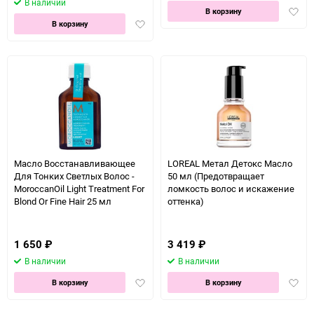
В наличии
Доба
В корзину
Добавить
в
В корзину
в
избра
избранное
Масло Восстанавливающее
LOREAL Метал Детокс Масло
Для Тонких Светлых Волос -
50 мл (Предотвращает
MoroccanOil Light Treatment For
ломкость волос и искажение
Blond Or Fine Hair 25 мл
оттенка)
1 650
₽
3 419
₽
В наличии
В наличии
Добавить
Доба
В корзину
В корзину
в
в
избранное
избра