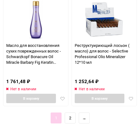
Масло для восстановления
Реструктуириющий лосьон (
сухих поврежденных волос -
масло) для волос - Selective
Schwarzkopf Bonacure Oil
Professional Olio Mineralizer
Miracle Barbary Fig Keratin
12*10 мл
Treatment 100 мл
1 761,48
₽
1 252,64
₽
Нет в наличии
Нет в наличии
Добавить
Доба
В корзину
В корзину
в
в
избранное
избра
1
2
→