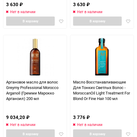
3 630
₽
3 630
₽
Нет в наличии
Нет в наличии
Добавить
Доба
В корзину
В корзину
в
в
избранное
избра
Аргановое масло для волос
Масло Восстанавливающее
Greymy Professional Morocco
Для Тонких Светлых Волос -
Arganoil (Гремми Марокко
MoroccanOil Light Treatment For
Арганоил) 200 мл
Blond Or Fine Hair 100 мл
9 034,20
₽
3 776
₽
Нет в наличии
Нет в наличии
Добавить
Доба
В корзину
В корзину