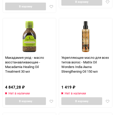
Доба
В корзину
Добавить
в
В корзину
в
избра
избранное
Макадамия уход - масло
Укрепляющее масло для всех
восстанавливающее -
типов волос - Matrix Oil
Macadamia Healing Oil
Wonders India Aмлa
Treatment 30 мл
Strengthening Oil 150 мл
4 847,28
₽
1 419
₽
Нет в наличии
Нет в наличии
Добавить
Доба
В корзину
В корзину
в
в
избранное
избра