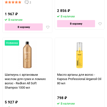
(Лис анлимитед оил) 125 мл
2
2 856
₽
1 967
₽
В наличии
В наличии
Доба
В корзину
Добавить
В корзину
в
в
избра
избранное
Новинка
Шапмунь с аргановым
Масло арганы для волос -
маслом для сухих и ломких
Kapous Professional Arganoil Oil
волос - Redken All Soft
80 мл
Shampoo 1000 мл
798
₽
5 927
₽
В наличии