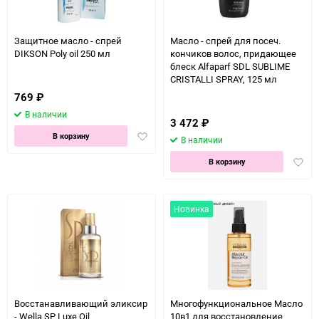
Защитное масло - спрей
Масло - спрей для посеч.
DIKSON Poly oil 250 мл
кончиков волос, придающее
блеск Alfaparf SDL SUBLIME
CRISTALLI SPRAY, 125 мл
769
₽
В наличии
3 472
₽
Добавить
В корзину
В наличии
в
Доба
избранное
В корзину
в
избра
Новинка
Восстанавливающий эликсир
Многофункциональное Масло
- Wella SP Luxe Oil
10в1 для восстановление