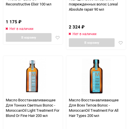
Reconstructive Elixir 100 мл
поврежденных волос Loreal
Absolute rapair 90 мл
1 175
₽
2 324
₽
Нет в наличии
Нет в наличии
Добавить
В корзину
Доба
в
В корзину
в
избранное
избра
Масло Восстанавливающее
Масло Восстанавливающее
Для Тонких Светлых Волос -
Для Всех Типов Волос -
MoroccanOil Light Treatment For
MoroccanOil Treatment For All
Blond Or Fine Hair 200 мл
Hair Types 200 мл