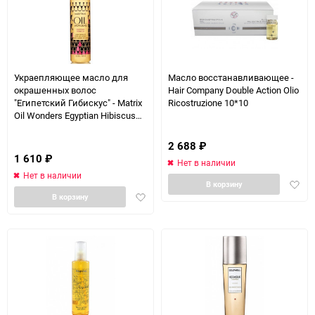
Украепляющее масло для
Масло восстанавливающее -
окрашенных волос
Hair Company Double Action Olio
"Египетский Гибискус" - Matrix
Ricostruzione 10*10
Oil Wonders Egyptian Hibiscus
Oil For Dyed Hair 150 мл
2 688
₽
1 610
₽
Нет в наличии
Нет в наличии
Доба
В корзину
Добавить
в
В корзину
в
избра
избранное