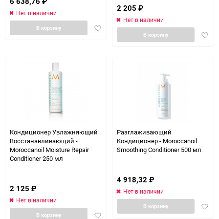
6 638,76
₽
2 205
₽
Нет в наличии
Нет в наличии
Добавить
В корзину
Доба
В корзину
в
в
избранное
избра
Кондиционер Увлажняющий
Разглаживающий
Восстанавливающий -
Кондиционер - Moroccanoil
Moroccanoil Moisture Repair
Smoothing Conditioner 500 мл
Conditioner 250 мл
4 918,32
₽
2 125
₽
Нет в наличии
Нет в наличии
Доба
В корзину
Добавить
в
В корзину