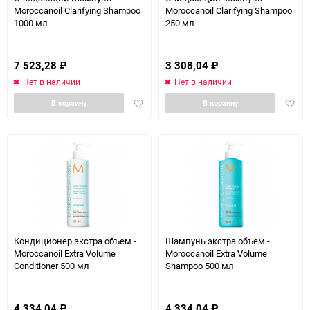
Moroccanoil Clarifying Shampoo
Moroccanoil Clarifying Shampoo
1000 мл
250 мл
7 523,28
₽
3 308,04
₽
Нет в наличии
Нет в наличии
Добавить
Доба
В корзину
В корзину
в
в
избранное
избра
Кондиционер экстра объем -
Шампунь экстра объем -
Moroccanoil Extra Volume
Moroccanoil Extra Volume
Conditioner 500 мл
Shampoo 500 мл
4 334,04
₽
4 334,04
₽