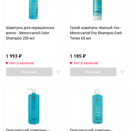
Шампунь для окрашенных
Сухой шампунь темный тон -
волос - Moroccanoil Color
Moroccanoil Dry Shampoo Dark
Shampoo 250 мл
Tones 65 мл
1 993
₽
1 185
₽
Нет в наличии
Нет в наличии
Добавить
Доба
В корзину
В корзину
в
в
избранное
избра
Очищающий Шампунь -
Очищающий шампунь -