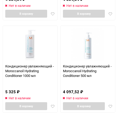
Нет в наличии
Нет в наличии
Добавить
Доба
В корзину
В корзину
в
в
избранное
избра
Кондиционер увлажняющий -
Кондиционер увлажняющий -
Moroccanoil Hydrating
Moroccanoil Hydrating
Conditioner 1000 мл
Conditioner 500 мл
5 325
₽
4 097,52
₽
Нет в наличии
Нет в наличии
Добавить
Доба
В корзину
В корзину
в
в
избранное
избра