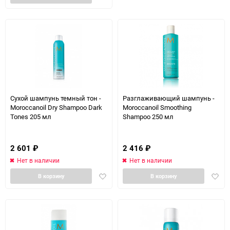
в
избра
избранное
Сухой шампунь темный тон -
Разглаживающий шампунь -
Moroccanoil Dry Shampoo Dark
Moroccanoil Smoothing
Tones 205 мл
Shampoo 250 мл
2 601
₽
2 416
₽
Нет в наличии
Нет в наличии
Добавить
Доба
В корзину
В корзину
в
в
избранное
избра