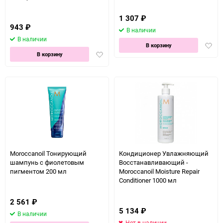
1 307
₽
943
₽
В наличии
В наличии
Доба
В корзину
Добавить
в
В корзину
в
избра
избранное
Moroccanoil Тонирующий
Кондиционер Увлажняющий
шампунь с фиолетовым
Восстанавливающий -
пигментом 200 мл
Moroccanoil Moisture Repair
Conditioner 1000 мл
2 561
₽
5 134
₽
В наличии
Нет в наличии