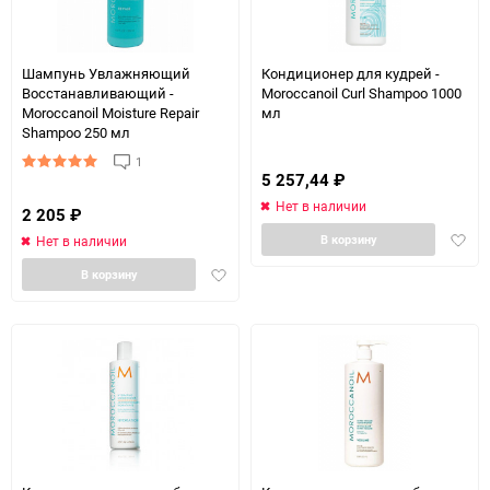
Шампунь Увлажняющий
Кондиционер для кудрей -
Восстанавливающий -
Moroccanoil Curl Shampoo 1000
Moroccanoil Moisture Repair
мл
Shampoo 250 мл
1
5 257,44
₽
Нет в наличии
2 205
₽
Доба
В корзину
Нет в наличии
в
Добавить
В корзину
избра
в
избранное