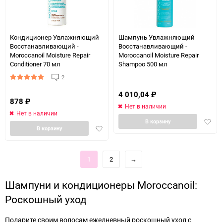
Кондиционер Увлажняющий
Шампунь Увлажняющий
Восстанавливающий -
Восстанавливающий -
Moroccanoil Moisture Repair
Moroccanoil Moisture Repair
Conditioner 70 мл
Shampoo 500 мл
2
4 010,04
₽
878
₽
Нет в наличии
Нет в наличии
Доба
В корзину
Добавить
В корзину
в
в
избра
избранное
1
2
→
Шампуни и кондиционеры Moroccanoil:
Роскошный уход
Подарите своим волосам ежедневный роскошный уход с