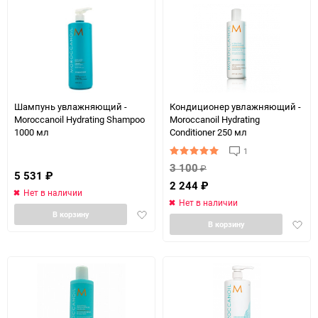
Шампунь увлажняющий -
Кондиционер увлажняющий -
Moroccanoil Hydrating Shampoo
Moroccanoil Hydrating
1000 мл
Conditioner 250 мл
1
3 100
₽
5 531
₽
2 244
₽
Нет в наличии
Нет в наличии
Добавить
В корзину
Доба
В корзину
в
в
избранное
избра