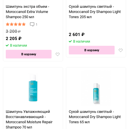
150
Шампунь экстра объем -
Сухой шампунь светлый -
Moroccanoil Extra Volume
Moroccanoil Dry Shampoo Light
Shampoo 250 мл
Tones 205 мл
1
3 200
₽
2 601
₽
2 205
₽
В наличии
В наличии
Доба
В корзину
Добавить
В корзину
в
в
избра
избранное
Шампунь Увлажняющий
Сухой шампунь светлый -
Восстанавливающий -
Moroccanoil Dry Shampoo Light
Moroccanoil Moisture Repair
Tones 65 мл
Shampoo 70 мл