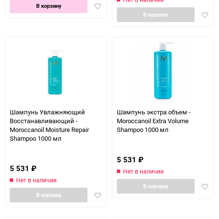
Добавить
В корзину
Доба
в
В корзину
в
избранное
избра
Шампунь Увлажняющий
Шампунь экстра объем -
Восстанавливающий -
Moroccanoil Extra Volume
Moroccanoil Moisture Repair
Shampoo 1000 мл
Shampoo 1000 мл
5 531
₽
5 531
₽
Нет в наличии
Нет в наличии
Доба
В корзину
Добавить
в
В корзину
в
избра
избранное