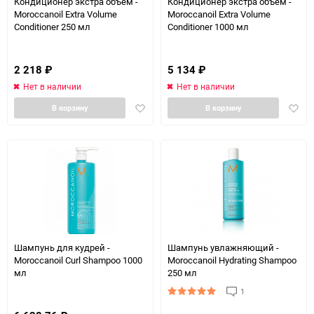
Кондиционер экстра объем -
Кондиционер экстра объем -
Moroccanoil Extra Volume
Moroccanoil Extra Volume
Conditioner 250 мл
Conditioner 1000 мл
2 218
₽
5 134
₽
Нет в наличии
Нет в наличии
Добавить
Доба
В корзину
В корзину
в
в
избранное
избра
Шампунь для кудрей -
Шампунь увлажняющий -
Moroccanoil Curl Shampoo 1000
Moroccanoil Hydrating Shampoo
мл
250 мл
1