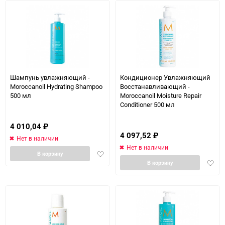
Шампунь увлажняющий -
Кондиционер Увлажняющий
Moroccanoil Hydrating Shampoo
Восстанавливающий -
500 мл
Moroccanoil Moisture Repair
Conditioner 500 мл
4 010,04
₽
4 097,52
₽
Нет в наличии
Нет в наличии
Добавить
В корзину
Доба
в
В корзину
в
избранное
избра