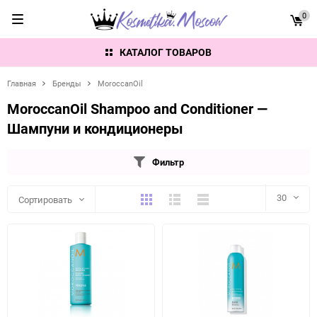
0
КАТАЛОГ ТОВАРОВ
Главная
Бренды
MoroccanOil
MoroccanOil Shampoo and Conditioner —
Шампуни и кондиционеры
Фильтр
Плитка
Подробно
Компактно
30
Сортировать
30
60
90