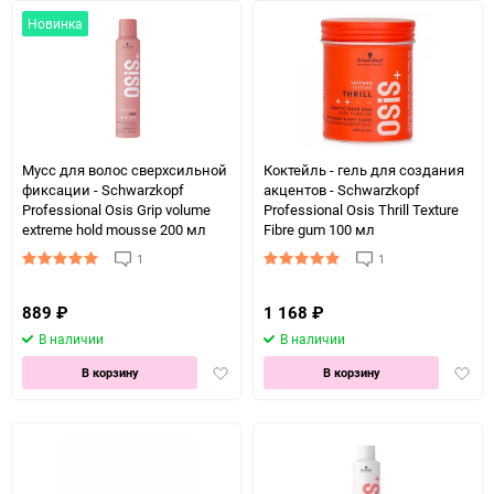
Новинка
Мусс для волос сверхсильной
Коктейль - гель для создания
фиксации - Schwarzkopf
акцентов - Schwarzkopf
Professional Osis Grip volume
Professional Osis Thrill Texture
extreme hold mousse 200 мл
Fibre gum 100 мл
1
1
889
₽
1 168
₽
В наличии
В наличии
Добавить
Доба
В корзину
В корзину
в
в
избранное
избра