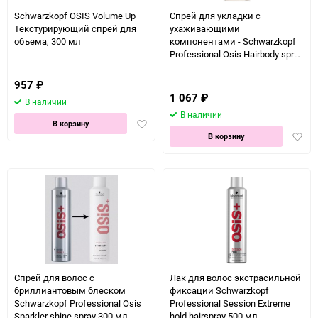
150
Schwarzkopf OSIS Volume Up
Спрей для укладки с
Текстурирующий спрей для
ухаживающими
объема, 300 мл
компонентами - Schwarzkopf
Professional Osis Hairbody spray
volume and treatment 200 мл
957
₽
1 067
₽
В наличии
В наличии
Добавить
В корзину
Доба
в
В корзину
в
избранное
избра
Спрей для волос с
Лак для волос экстрасильной
бриллиантовым блеском
фиксации Schwarzkopf
Schwarzkopf Professional Osis
Professional Session Extreme
Sparkler shine spray 300 мл
hold hairspray 500 мл