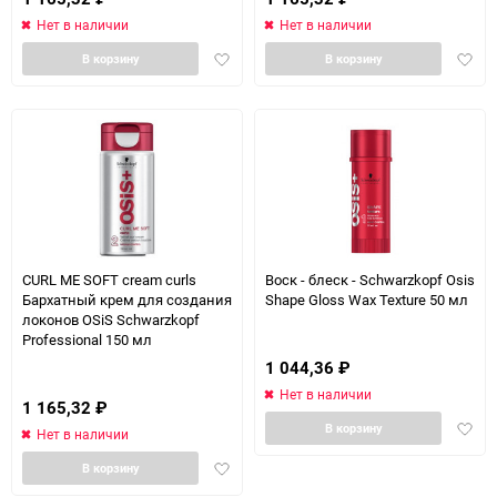
Нет в наличии
Нет в наличии
Добавить
Доба
В корзину
В корзину
в
в
избранное
избра
CURL ME SOFT cream curls
Воск - блеск - Schwarzkopf Osis
Бархатный крем для создания
Shape Gloss Wax Texture 50 мл
локонов OSiS Schwarzkopf
Professional 150 мл
1 044,36
₽
Нет в наличии
1 165,32
₽
Доба
В корзину
Нет в наличии
в
Добавить
избра
В корзину
в