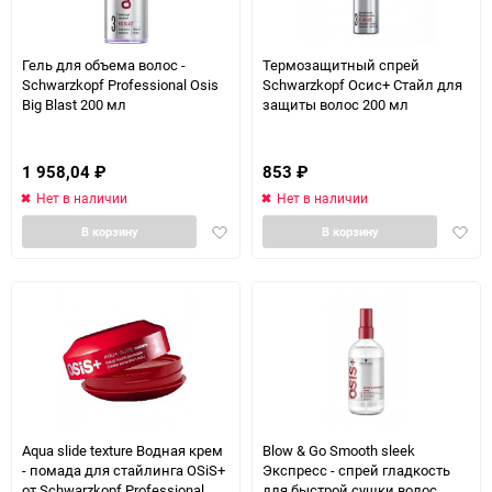
Гель для объема волос -
Термозащитный спрей
Schwarzkopf Professional Osis
Schwarzkopf Осис+ Стайл для
Big Blast 200 мл
защиты волос 200 мл
1 958,04
₽
853
₽
Нет в наличии
Нет в наличии
Добавить
Доба
В корзину
В корзину
в
в
избранное
избра
Aqua slide texture Водная крем
Blow & Go Smooth sleek
- помада для стайлинга OSiS+
Экспресс - спрей гладкость
от Schwarzkopf Professional
для быстрой сушки волос