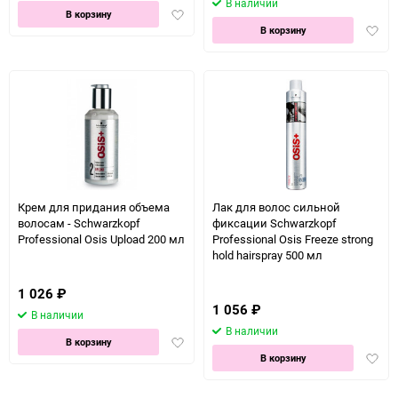
В наличии
Добавить
В корзину
Доба
в
В корзину
в
избранное
избра
Крем для придания объема
Лак для волос сильной
волосам - Schwarzkopf
фиксации Schwarzkopf
Professional Osis Upload 200 мл
Professional Osis Freeze strong
hold hairspray 500 мл
1 026
₽
1 056
₽
В наличии
В наличии
Добавить
В корзину
Доба
в
В корзину
в
избранное
избра