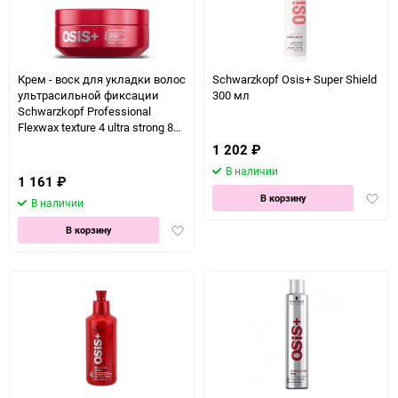
Крем - воск для укладки волос
Schwarzkopf Osis+ Super Shield
ультрасильной фиксации
300 мл
Schwarzkopf Professional
Flexwax texture 4 ultra strong 85
мл
1 202
₽
В наличии
1 161
₽
Доба
В корзину
В наличии
в
Добавить
избра
В корзину
в
избранное