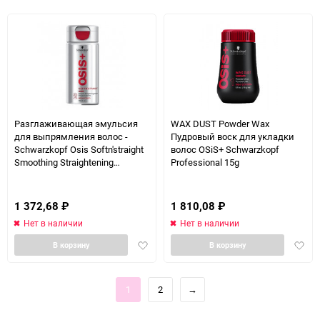
избранное
Разглаживающая эмульсия
WAX DUST Powder Wax
для выпрямления волос -
Пудровый воск для укладки
Schwarzkopf Osis Softn'straight
волос OSiS+ Schwarzkopf
Smoothing Straightening
Professional 15g
Emulsion 150 мл
1 372,68
₽
1 810,08
₽
Нет в наличии
Нет в наличии
Добавить
Доба
В корзину
В корзину
в
в
избранное
избра
1
2
→