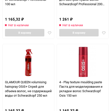
100 мл
Schwarzkopf Professional 200
мл
1 165,32
₽
1 261
₽
Нет в наличии
Нет в наличии
Добавить
Доба
В корзину
В корзину
в
в
избранное
избра
GLAMOUR QUEEN volumising
4 - Play texture moulding paste
hairspray OSiS+ Спрей для
Паста для моделирования и
объема волос, не содержащий
укладки волос Schwarzkopf
воды от Schwarzkopf 250 мл
Osis 150 мл
1 165,32
₽
1 165,32
₽