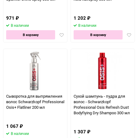
971
₽
1 202
₽
В наличии
В наличии
Добавить
Доба
В корзину
В корзину
в
в
избранное
избра
Сыворотка для выпрямления
Сухой шампунь - пудра для
волос Schwarzkopf Professional
волос - Schwarzkopf
Osis+ Flatliner 200 мл
Professional Osis Refresh Dust
Bodyfiying Dry Shampoo 300 мл
1 067
₽
1 307
₽
В наличии