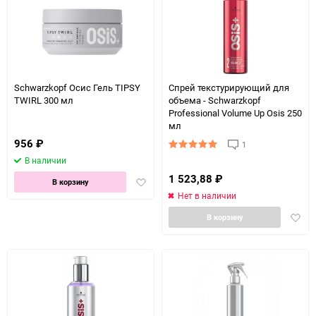
Schwarzkopf Осис Гель TIPSY
Спрей текстурирующий для
TWIRL 300 мл
объема - Schwarzkopf
Professional Volume Up Osis 250
мл
956
₽
1
В наличии
1 523,88
₽
Добавить
В корзину
в
Нет в наличии
избранное
Доба
В корзину
в
избра