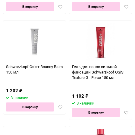
Добавить
Доба
В корзину
В корзину
в
в
избранное
избра
Schwarzkopf Osis+ Bouncy Balm
Гель для волос сильной
150 мл
фиксации Schwarzkopf OSiS
Texture G - Force 150 мл
1 202
₽
1 102
₽
В наличии
В наличии
Добавить
В корзину
Доба
в
В корзину
в
избранное
избра