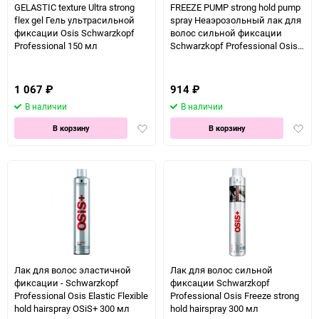
GELASTIC texture Ultra strong
FREEZE PUMP strong hold pump
flex gel Гель ультрасильной
spray Неаэрозольный лак для
фиксации Osis Schwarzkopf
волос сильной фиксации
Professional 150 мл
Schwarzkopf Professional Osis
200 мл
1 067
₽
914
₽
В наличии
В наличии
Добавить
Доба
В корзину
В корзину
в
в
избранное
избра
Лак для волос эластичной
Лак для волос сильной
фиксации - Schwarzkopf
фиксации Schwarzkopf
Professional Osis Elastic Flexible
Professional Osis Freeze strong
hold hairspray OSiS+ 300 мл
hold hairspray 300 мл