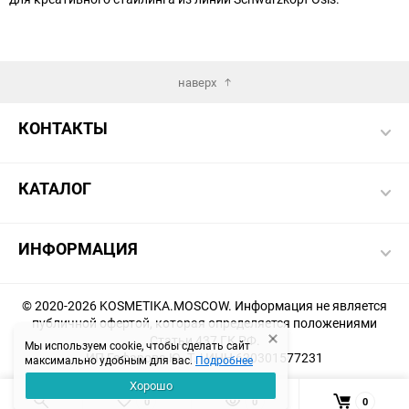
наверх
КОНТАКТЫ
КАТАЛОГ
ИНФОРМАЦИЯ
© 2020-2026 KOSMETIKA.MOSCOW. Информация не является
публичной офертой, которая определяется положениями
Статьи 437 ГК РФ.
Мы используем cookie, чтобы сделать сайт
ИП Гафарова Ю. Т. | ИНН 620301577231
максимально удобным для вас.
Подробнее
Хорошо
Создание и продвижение магазина -
KHAKIMOVSEO.RU
0
0
0