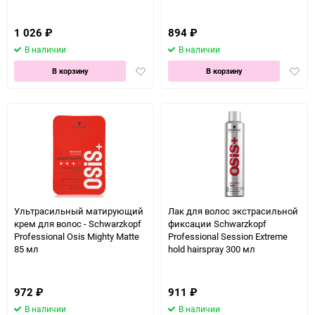
1 026
₽
894
₽
В наличии
В наличии
Добавить
Доба
В корзину
В корзину
в
в
избранное
избра
Ультрасильный матирующий
Лак для волос экстрасильной
крем для волос - Schwarzkopf
фиксации Schwarzkopf
Professional Osis Mighty Matte
Professional Session Extreme
85 мл
hold hairspray 300 мл
972
₽
911
₽
В наличии
В наличии