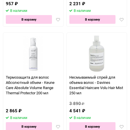
957
₽
2 231
₽
В наличии
В наличии
Добавить
Доба
В корзину
В корзину
в
в
избранное
избра
Термозащита для волос
Несмываемый спрей для
Абсолютный объем - Keune
объема волос - Davines
Сare Absolute Volume Range
Essential Haircare Volu Hair Mist
Thermal Protector 200 мл
250 мл
3 890
₽
2 865
₽
4 541
₽
В наличии
В наличии
Добавить
Доба
В корзину
В корзину