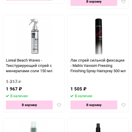
Доба
в
В корзину
в
избранное
избра
Loreal Beach Waves -
Лак спрей сильной фикcации
Текстурирующий спрей с
- Matrix Vavoom Freezing
минералами соли 150 мл
Finishing Spray Hairspray 500 мл
1 317
₽
1 967
₽
1 505
₽
В наличии
В наличии
Добавить
Доба
В корзину
В корзину
в
в
избранное
избра