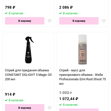
798
₽
2 086
₽
В наличии
В наличии
Добавить
Доба
В корзину
В корзину
в
в
избранное
избра
Спрей для придания объема
Спрей - мусс для
CONSTANT DELIGHT 5 Magic Oil
прикорневого объема - Wella
200 мл
Professionals Eimi Root Shoot 75
мл
1 002
₽
914
₽
1 072,44
₽
В наличии
В наличии
Добавить
В корзину