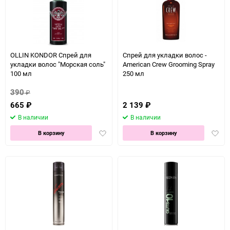
OLLIN KONDOR Спрей для
Спрей для укладки волос -
укладки волос "Морская соль"
American Crew Grooming Spray
100 мл
250 мл
390
₽
665
₽
2 139
₽
В наличии
В наличии
Добавить
Доба
В корзину
В корзину
в
в
избранное
избра