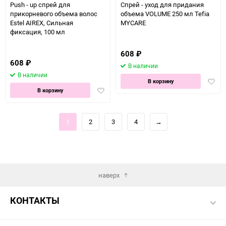
Push - up спрей для
Спрей - уход для придания
прикорневого объема волос
объема VOLUME 250 мл Tefia
Estel AIREX, Сильная
MYCARE
фиксация, 100 мл
608
₽
608
₽
В наличии
В наличии
Доба
В корзину
Добавить
в
В корзину
в
избра
избранное
1
2
3
4
→
наверх
КОНТАКТЫ