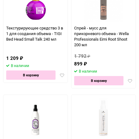
Текстурирующее средство 3 в
Спрей - мусс для
1 для создания объема - TIGI
прикорневого объема - Wella
Bed Head Small Talk 240 мл
Professionals Eimi Root Shoot
200 мл
1 792
₽
1 209
₽
899
₽
В наличии
В наличии
Добавить
В корзину
Доба
в
В корзину
в
избранное
избра