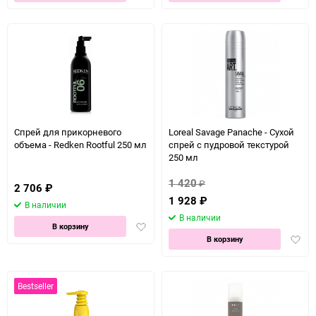
в
в
избранное
избра
Спрей для прикорневого
Loreal Savage Panache - Сухой
объема - Redken Rootful 250 мл
спрей с пудровой текстурой
250 мл
1 420
₽
2 706
₽
1 928
₽
В наличии
В наличии
Добавить
В корзину
Доба
в
В корзину
в
избранное
избра
Bestseller