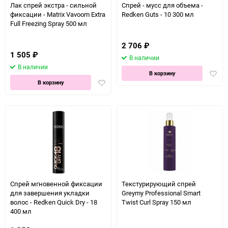
Лак спрей экстра - сильной
Спрей - мусс для объема -
фиксации - Matrix Vavoom Extra
Redken Guts - 10 300 мл
Full Freezing Spray 500 мл
2 706
₽
1 505
₽
В наличии
В наличии
Доба
В корзину
Добавить
в
В корзину
в
избра
избранное
Спрей мгновенной фиксации
Текстурирующий спрей
для завершения укладки
Greymy Professional Smart
волос - Redken Quick Dry - 18
Twist Curl Spray 150 мл
400 мл