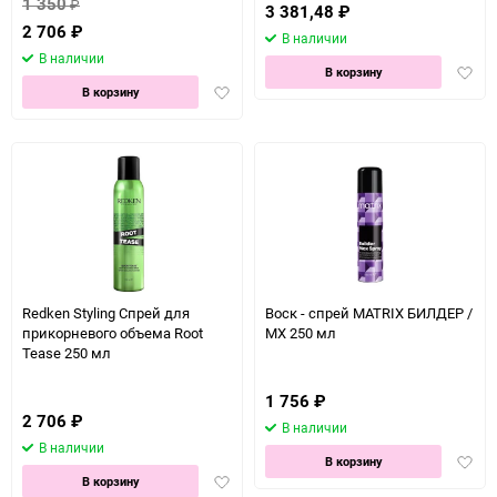
1 350
₽
3 381,48
₽
2 706
₽
В наличии
В наличии
Доба
В корзину
Добавить
в
В корзину
в
избра
избранное
Redken Styling Спрей для
Воск - спрей MATRIX БИЛДЕР /
прикорневого объема Root
МХ 250 мл
Tease 250 мл
1 756
₽
2 706
₽
В наличии
В наличии
Доба
В корзину
Добавить
в
В корзину