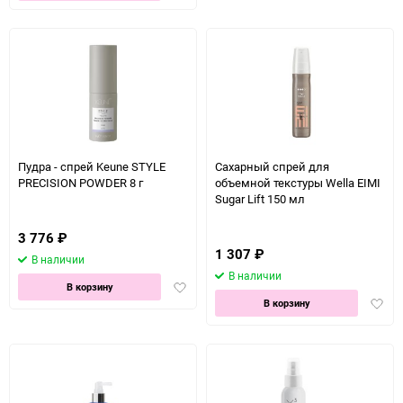
в
избра
избранное
Пудра - спрей Keune STYLE
Сахарный спрей для
PRECISION POWDER 8 г
объемной текстуры Wella EIMI
Sugar Lift 150 мл
3 776
₽
1 307
₽
В наличии
В наличии
Добавить
В корзину
Доба
в
В корзину
в
избранное
избра