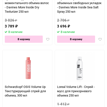
моментального объема волос
объемных свободных укладок
- Davines More lnside Dry
- Davines More Inside Sea Salt
Texturizer 250 мл
Spray 250 мл
3 026
2 706
₽
₽
3 789
₽
3 696
₽
В наличии
В наличии
Добавить
Доба
В корзину
В корзину
в
в
избранное
избра
Schwarzkopf OSIS Volume Up
Loreal Volume Lift - Спрей -
Текстурирующий спрей для
мусс для прикорневого
объема, 300 мл
объема 250 мл
1 412
₽