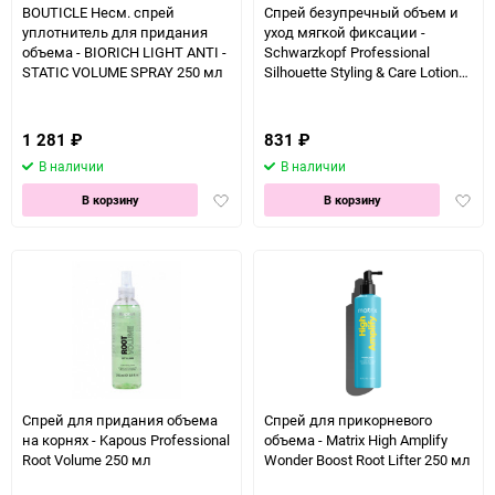
BOUTICLE Несм. спрей
Спрей безупречный объем и
уплотнитель для придания
уход мягкой фиксации -
объема - BIORICH LIGHT ANTI -
Schwarzkopf Professional
STATIC VOLUME SPRAY 250 мл
Silhouette Styling & Care Lotion
200 мл
1 281
₽
831
₽
В наличии
В наличии
Добавить
Доба
В корзину
В корзину
в
в
избранное
избра
Спрей для придания объема
Спрей для прикорневого
на корнях - Kapous Professional
объема - Matrix High Amplify
Root Volume 250 мл
Wonder Boost Root Lifter 250 мл