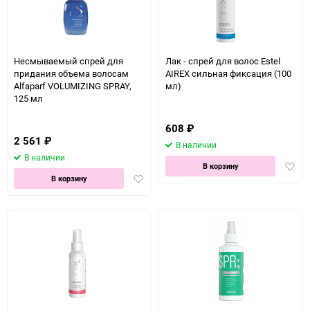
Несмываемый спрей для
Лак - спрей для волос Estel
придания объема волосам
AIREX сильная фиксация (100
Alfaparf VOLUMIZING SPRAY,
мл)
125 мл
608
₽
2 561
₽
В наличии
В наличии
Доба
В корзину
Добавить
в
В корзину
в
избра
избранное