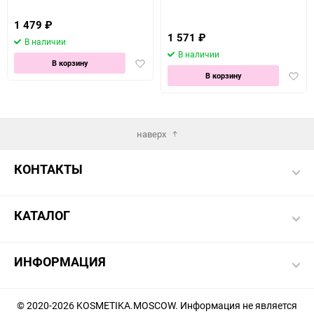
1 479
₽
1 571
₽
В наличии
В наличии
Добавить
В корзину
Доба
в
В корзину
в
избранное
избра
наверх
КОНТАКТЫ
КАТАЛОГ
ИНФОРМАЦИЯ
© 2020-2026 KOSMETIKA.MOSCOW. Информация не является