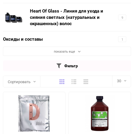
Heart Of Glass - Линия для ухода и
сияния светлых (натуральных и
9
окрашенных) волос
Оксиды и составы
1
показать еще
Фильтр
Плитка
Подробно
Компактно
30
Сортировать
30
60
90
150