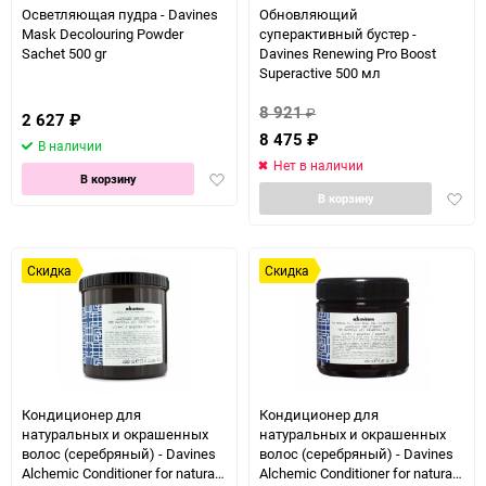
Осветляющая пудра - Davines
Обновляющий
Mask Decolouring Powder
суперактивный бустер -
Sachet 500 gr
Davines Renewing Pro Boost
Superactive 500 мл
8 921
₽
2 627
₽
8 475
₽
В наличии
Нет в наличии
Добавить
В корзину
Доба
в
В корзину
в
избранное
избра
Скидка
Скидка
Кондиционер для
Кондиционер для
натуральных и окрашенных
натуральных и окрашенных
волос (серебряный) - Davines
волос (серебряный) - Davines
Alchemic Conditioner for natural
Alchemic Conditioner for natural