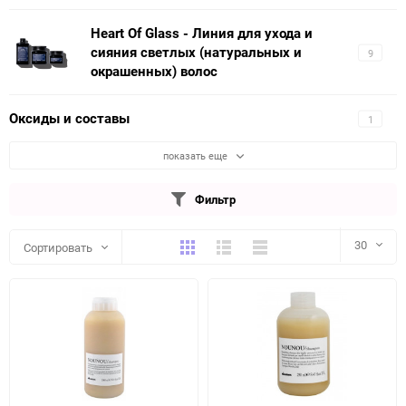
Heart Of Glass - Линия для ухода и
сияния светлых (натуральных и
9
окрашенных) волос
Оксиды и составы
1
показать еще
Фильтр
Плитка
Подробно
Компактно
30
Сортировать
30
60
90
150