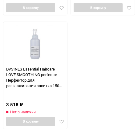
Добавить
Доба
В корзину
В корзину
в
в
избранное
избра
DAVINES Essential Haircare
LOVE SMOOTHING perfector -
Перфектор для
разглаживания завитка 150
мл
3 518
₽
Нет в наличии
Добавить
В корзину
в
избранное