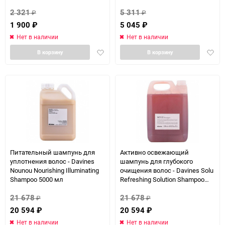
250 мл
1000 мл
2 321
5 311
₽
₽
1 900
₽
5 045
₽
Нет в наличии
Нет в наличии
Добавить
Доба
В корзину
В корзину
в
в
избранное
избра
Питательный шампунь для
Активно освежающий
уплотнения волос - Davines
шампунь для глубокого
Nounou Nourishing Illuminating
очищения волос - Davines Solu
Shampoo 5000 мл
Refreshing Solution Shampoo
5000 мл
21 678
21 678
₽
₽
20 594
₽
20 594
₽
Нет в наличии
Нет в наличии