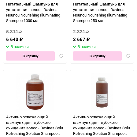
Питательный шампунь для
Питательный шампунь для
уплотнения волос - Davines
уплотнения волос - Davines
Nounou Nourishing Illuminating
Nounou Nourishing Illuminating
Shampoo 1000 мл
Shampoo 250 мл
5 311
2 321
₽
₽
6 640
₽
2 667
₽
В наличии
В наличии
Добавить
Доба
В корзину
В корзину
в
в
избранное
избра
Активно освежающий
Активно освежающий
шампунь для глубокого
шампунь для глубокого
очищения волос - Davines Solu
очищения волос - Davines Solu
Refreshing Solution Shampoo
Refreshing Solution Shampoo