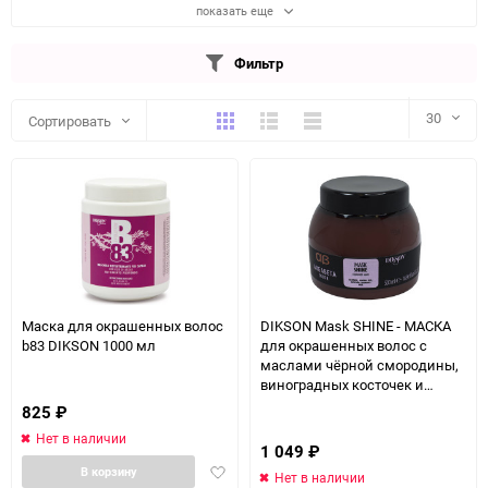
показать еще
Фильтр
Плитка
Подробно
Компактно
30
Сортировать
30
60
90
150
Маска для окрашенных волос
DIKSON Mask SHINE - МАСКА
b83 DIKSON 1000 мл
для окрашенных волос с
маслами чёрной смородины,
виноградных косточек и
сладкого миндаля 500 мл
825
₽
Нет в наличии
1 049
₽
Добавить
В корзину
Нет в наличии