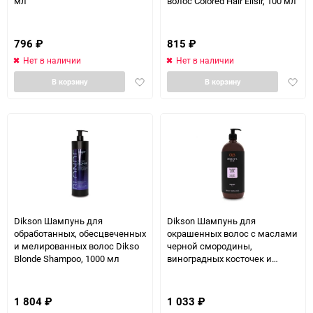
мл
волос Colored Hair Elisir, 100 мл
796
₽
815
₽
Нет в наличии
Нет в наличии
Добавить
Доба
В корзину
В корзину
в
в
избранное
избра
Dikson Шампунь для
Dikson Шампунь для
обработанных, обесцвеченных
окрашенных волос с маслами
и мелированных волос Dikso
черной смородины,
Blonde Shampoo, 1000 мл
виноградных косточек и
сладкого миндаля Argabeta
Shampoo Shine, 1000 мл
1 804
₽
1 033
₽