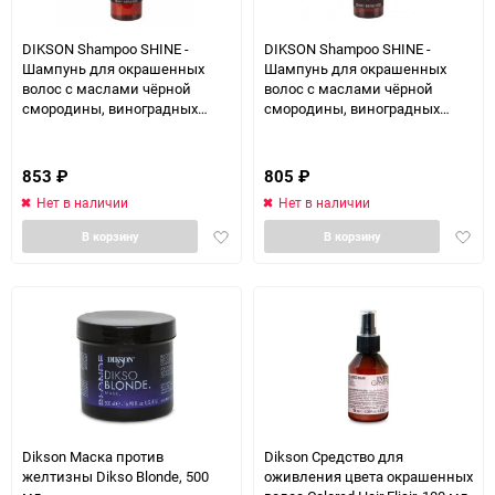
DIKSON Shampoo SHINE -
DIKSON Shampoo SHINE -
Шампунь для окрашенных
Шампунь для окрашенных
волос с маслами чёрной
волос с маслами чёрной
смородины, виноградных
смородины, виноградных
косточек и сладкого миндаля
косточек и сладкого миндаля
500 мл
250 мл
853
₽
805
₽
Нет в наличии
Нет в наличии
Добавить
Доба
В корзину
В корзину
в
в
избранное
избра
Dikson Маска против
Dikson Средство для
желтизны Dikso Blonde, 500
оживления цвета окрашенных