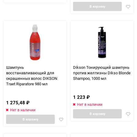
в
Доба
избранное
В корзину
в
избра
Шампунь
Dikson Тонирующий шампунь
восстанавливающий для
против желтизны Dikso Blonde
окрашенных волос DIKSON
Shampoo, 1000 мл
Traet Riparatore 980 мл
1 223
₽
1 275,48
₽
Нет в наличии
Нет в наличии
Доба
В корзину
Добавить
в
В корзину
в
избра
избранное