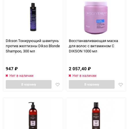
Dikson Тонирующий шампунь
Восстанавливающая маска
против желтизны Dikso Blonde
для волос с витамином С
Shampoo, 300 мл
DIKSON 1000 мл
947
₽
2 057,40
₽
Нет в наличии
Нет в наличии
Добавить
Доба
В корзину
В корзину
в
в
избранное
избра