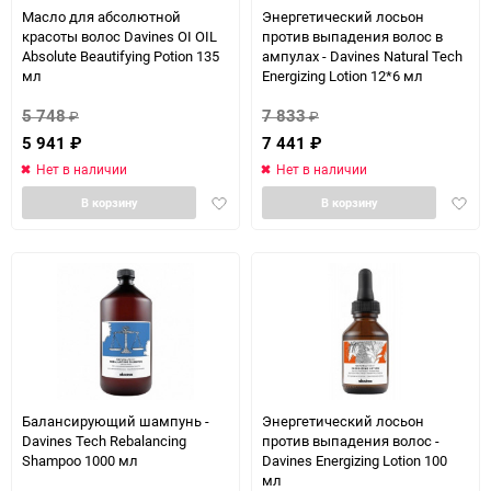
Масло для абсолютной
Энергетический лосьон
красоты волос Davines OI OIL
против выпадения волос в
Absolute Beautifying Potion 135
ампулах - Davines Natural Tech
мл
Energizing Lotion 12*6 мл
5 748
7 833
₽
₽
5 941
₽
7 441
₽
Нет в наличии
Нет в наличии
Добавить
Доба
В корзину
В корзину
в
в
избранное
избра
Балансирующий шампунь -
Энергетический лосьон
Davines Tech Rebalancing
против выпадения волос -
Shampoo 1000 мл
Davines Energizing Lotion 100
мл