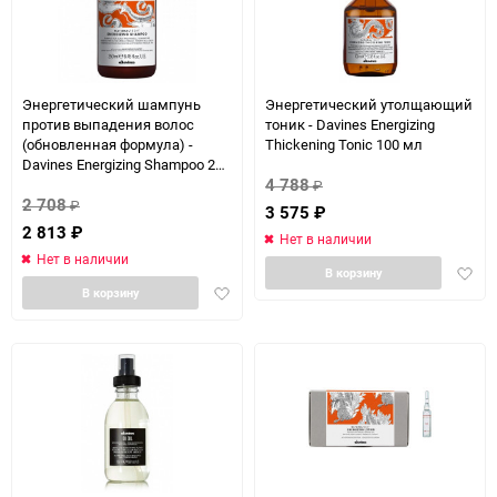
Энергетический шампунь
Энергетический утолщающий
против выпадения волос
тоник - Davines Energizing
(обновленная формула) -
Thickening Tonic 100 мл
Davines Еnergizing Shampoo 250
4 788
мл
₽
2 708
₽
3 575
₽
2 813
₽
Нет в наличии
Нет в наличии
Доба
В корзину
Добавить
в
В корзину
в
избра
избранное