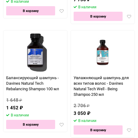
В наличии
В наличии
Добавить
В корзину
Доба
в
В корзину
в
избранное
избра
Балансирующий шампунь -
Увлажняющий шампунь для
Davines Natural Tech
всех типов волос - Davines
Rebalancing Shampoo 100 мл
Natural Tech Well - Being
Shampoo 250 мл
1 648
₽
2 706
₽
1 452
₽
3 050
₽
В наличии
В наличии
Добавить
В корзину
Доба
в
В корзину
в
избранное