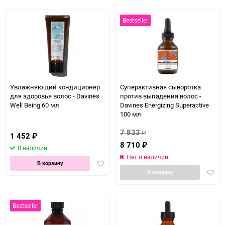
избра
Bestseller
Увлажняющий кондиционер
Суперактивная сыворотка
для здоровья волос - Davines
против выпадения волос -
Well Being 60 мл
Davines Energizing Superactive
100 мл
7 833
₽
1 452
₽
8 710
₽
В наличии
Нет в наличии
Добавить
В корзину
Доба
в
В корзину
в
избранное
избра
Bestseller