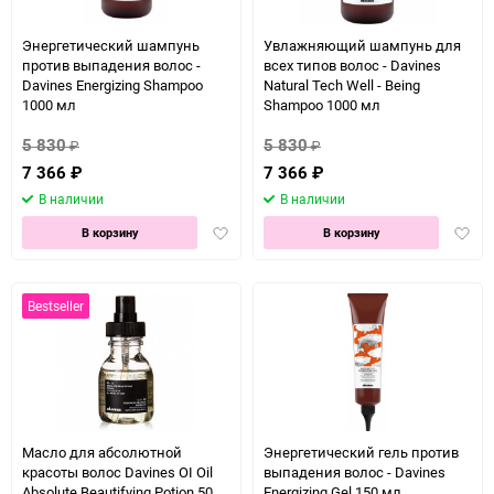
150
Энергетический шампунь
Увлажняющий шампунь для
против выпадения волос -
всех типов волос - Davines
Davines Energizing Shampoo
Natural Tech Well - Being
1000 мл
Shampoo 1000 мл
5 830
5 830
₽
₽
7 366
₽
7 366
₽
В наличии
В наличии
Добавить
Доба
В корзину
В корзину
в
в
избранное
избра
Bestseller
Масло для абсолютной
Энергетический гель против
красоты волос Davines OI Oil
выпадения волос - Davines
Absolute Beautifying Potion 50
Energizing Gel 150 мл