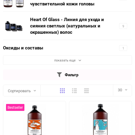
чувствительной кожи головы
Heart Of Glass - Линия для ухода и
сияния светлых (натуральных и
9
окрашенных) волос
Оксиды и составы
1
показать еще
Фильтр
Плитка
Подробно
Компактно
30
Сортировать
30
Bestseller
60
90