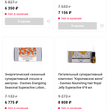
5 827
₽
7 533
₽
6 350
₽
7 156
₽
Нет в наличии
Нет в наличии
Добавить
В корзину
Доба
в
В корзину
в
избранное
избра
Энергетический сезонный
Питательный суперактивный
суперактивный лосьон в
комплекс "Королевское желе"
ампулах - Davines Energizing
- Davines Nourishing Hair Royal
Seasonal Superactive Lotion
Jelly Superactive 6*8 мл
12*6 мл
7 132
9 272
₽
₽
6 775
₽
8 808
₽
Нет в наличии
Нет в наличии