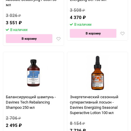
мл
3 508
₽
3 026
₽
4 370
₽
3 551
₽
В наличии
В наличии
Доба
В корзину
Добавить
в
В корзину
в
избра
избранное
Балансирующий шампунь -
Энергетический сезонный
Davines Tech Rebalancing
суперактивный лосьон -
Shampoo 250 мл
Davines Energizing Seasonal
Superactive Lotion 100 мл
2 706
₽
8 154
₽
2 495
₽
7 736
₽