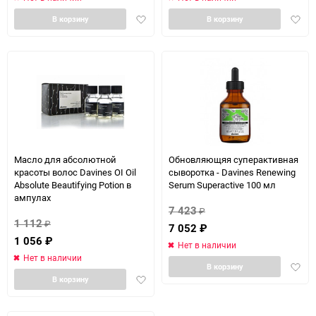
Добавить
Доба
В корзину
В корзину
в
в
избранное
избра
Масло для абсолютной
Обновляющяя суперактивная
красоты волос Davines OI Oil
сыворотка - Davines Renewing
Absolute Beautifying Potion в
Serum Superactive 100 мл
ампулах
7 423
₽
1 112
₽
7 052
₽
1 056
₽
Нет в наличии
Нет в наличии
Доба
В корзину
Добавить
в
В корзину
в
избра
избранное