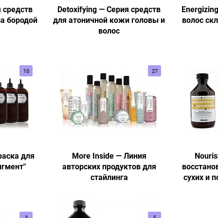
я средств
Detoxifying — Серия средств
Energizin
за бородой
для атоничной кожи головы и
волос ск
волос
15
27
раска для
More Inside — Линия
Nouris
игмент"
авторских продуктов для
восстано
стайлинга
сухих и 
3
5