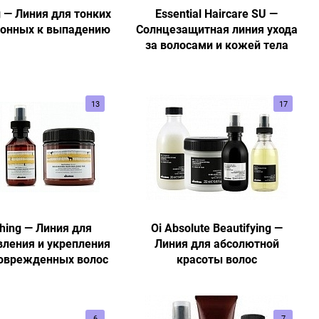
g — Линия для тонких
Essential Haircare SU —
лонных к выпадению
Солнцезащитная линия ухода
за волосами и кожей тела
13
17
hing — Линия для
Oi Absolute Beautifying —
вления и укрепления
Линия для абсолютной
поврежденных волос
красоты волос
6
7