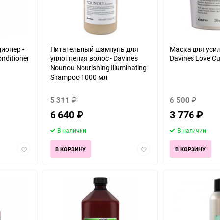
ионер -
Питательный шампунь для
Маска для усил
nditioner
уплотнения волос - Davines
Davines Love Cu
Nounou Nourishing Illuminating
Shampoo 1000 мл
5 311
₽
6 500
₽
6 640
₽
3 776
₽
В наличии
В наличии
Добавить
Добавить
В КОРЗИНУ
В КОРЗИНУ
в
в
избранное
избранное