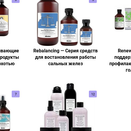
аивающие
Rebalancing — Серия средств
Renew
продукты
для востановления работы
поддер
рхотью
сальных желез
профилак
го
7
12