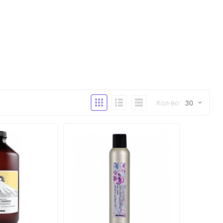
Плитка
Подробно
Компактно
Кол-во:
30
30
60
90
150