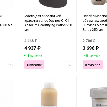
ь -
Масло для абсолютной
Спрей с морско
красоты волос Davines OI Oil
объемных своб
1000 мл
Absolute Beautifying Potion 250
- Davines More I
мл
Spray 250 мл
4 468
₽
2 706
₽
4 937
₽
3 696
₽
В наличии
В наличии
Добавить
Добавить
В КОРЗИНУ
В КОРЗИНУ
в
в
избранное
избранное