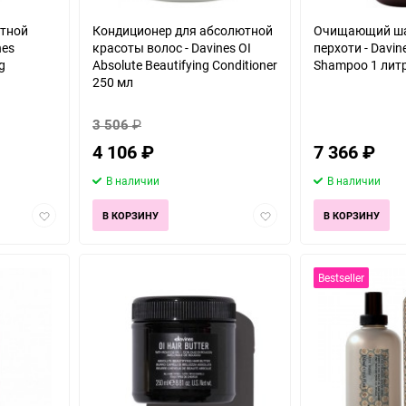
тной
Кондиционер для абсолютной
Очищающий ша
nes
красоты волос - Davines OI
перхоти - Davine
g
Absolute Beautifying Conditioner
Shampoo 1 лит
250 мл
3 506
₽
4 106
₽
7 366
₽
В наличии
В наличии
Добавить
Добавить
В КОРЗИНУ
В КОРЗИНУ
в
в
избранное
избранное
Bestseller