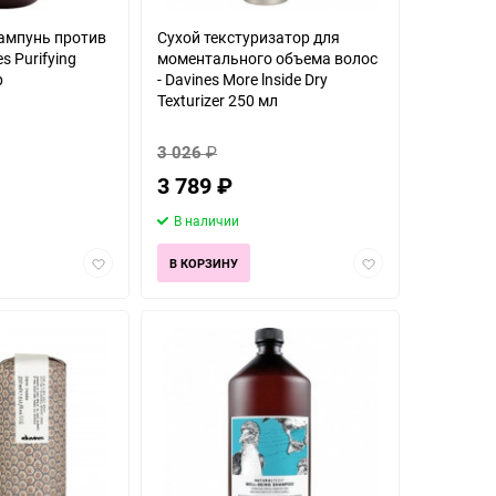
мпунь против
Сухой текстуризатор для
s Purifying
моментального объема волос
р
- Davines More lnside Dry
Texturizer 250 мл
3 026
₽
3 789
₽
В наличии
Добавить
Добавить
В КОРЗИНУ
в
в
избранное
избранное