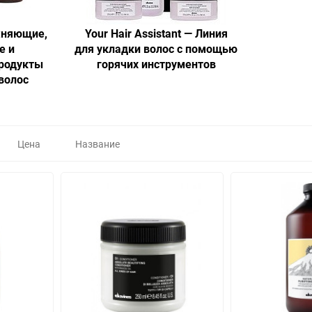
жняющие,
Your Hair Assistant — Линия
е и
для укладки волос с помощью
родукты
горячих инструментов
 волос
Цена
Название