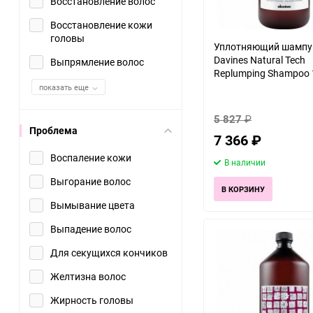
Восстановление волос
Восстановление кожи
головы
Уплотняющий шампун
Davines Natural Tech
Выпрямление волос
Replumping Shampoo 
показать еще
5 827
₽
Проблема
7 366
₽
Воспаление кожи
В наличии
Выгорание волос
В КОРЗИНУ
Вымывание цвета
Выпадение волос
Для секущихся кончиков
Желтизна волос
Жирность головы