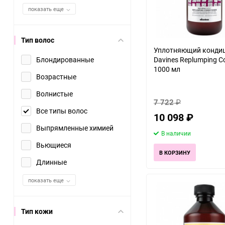
показать еще
Тип волос
Уплотняющий кондиц
Блондированные
Davines Replumping Co
1000 мл
Возрастные
Волнистые
7 722
₽
Все типы волос
10 098
₽
Выпрямленные химией
В наличии
Вьющиеся
В КОРЗИНУ
Длинные
показать еще
Тип кожи