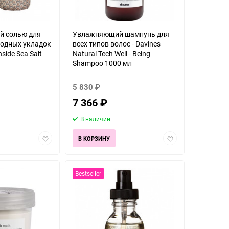
й солью для
Увлажняющий шампунь для
одных укладок
всех типов волос - Davines
nside Sea Salt
Natural Tech Well - Being
Shampoo 1000 мл
5 830
₽
7 366
₽
В наличии
Добавить
Добавить
В КОРЗИНУ
в
в
избранное
избранное
Bestseller