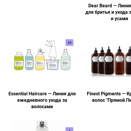
Dear Beard — Лини
для бритья и ухода 
и усами
69
Essential Haircare — Линия для
Finest Pigments — К
ежедневного ухода за
волос "Прямой П
волосами
1