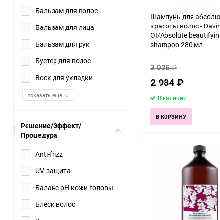
Бальзам для волос
Шампунь для абсолю
красоты волос - Davi
Бальзам для лица
OI/Absolute beautifyin
Бальзам для рук
shampoo 280 мл
Бустер для волос
3 025
₽
Воск для укладки
2 984
₽
показать еще
В наличии
В КОРЗИНУ
Решение/Эффект/
Процедура
Anti-frizz
UV-защита
Баланс рН кожи головы
Блеск волос