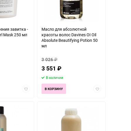
ения завитка -
Масло для абсолютной
rl Mask 250 мл
красоты волос Davines OI Oil
Absolute Beautifying Potion 50
мл
3 026
₽
3 551
₽
В наличии
Добавить
Добавить
В КОРЗИНУ
в
в
избранное
избранное