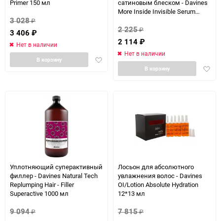
Primer 150 мл
сатиновым блеском - Davines
More Inside Invisible Serum
3 028
(Slept - In) 50 мл
₽
2 225
₽
3 406
₽
2 114
₽
Нет в наличии
Нет в наличии
Добавить
В корзину
Доба
в
В корзину
в
избранное
избра
Уплотняющий суперактивный
Лосьон для абсолютного
филлер - Davines Natural Tech
увлажнения волос - Davines
Replumping Hair - Filler
OI/Lotion Absolute Hydration
Superactive 1000 мл
12*13 мл
9 094
7 815
₽
₽