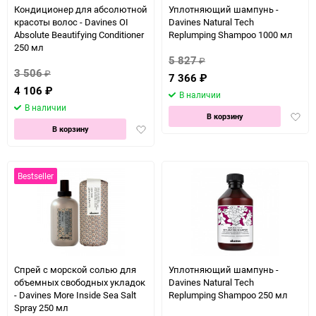
Кондиционер для абсолютной
Уплотняющий шампунь -
красоты волос - Davines OI
Davines Natural Tech
Absolute Beautifying Conditioner
Replumping Shampoo 1000 мл
250 мл
5 827
₽
3 506
₽
7 366
₽
4 106
₽
В наличии
В наличии
Доба
В корзину
Добавить
в
В корзину
в
избра
избранное
Bestseller
Спрей с морской солью для
Уплотняющий шампунь -
объемных свободных укладок
Davines Natural Tech
- Davines More Inside Sea Salt
Replumping Shampoo 250 мл
Spray 250 мл