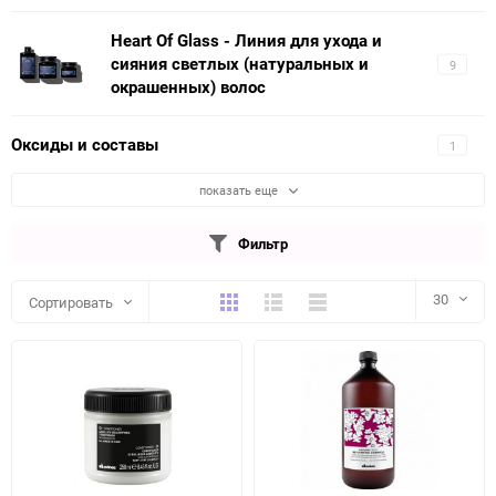
Heart Of Glass - Линия для ухода и
сияния светлых (натуральных и
9
окрашенных) волос
Оксиды и составы
1
показать еще
Фильтр
Плитка
Подробно
Компактно
30
Сортировать
30
60
90
150