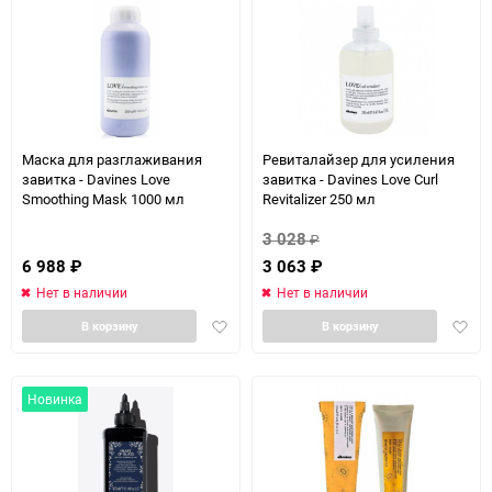
Маска для разглаживания
Ревиталайзер для усиления
завитка - Davines Love
завитка - Davines Love Curl
Smoothing Mask 1000 мл
Revitalizer 250 мл
3 028
₽
6 988
₽
3 063
₽
Нет в наличии
Нет в наличии
Добавить
Доба
В корзину
В корзину
в
в
избранное
избра
Новинка