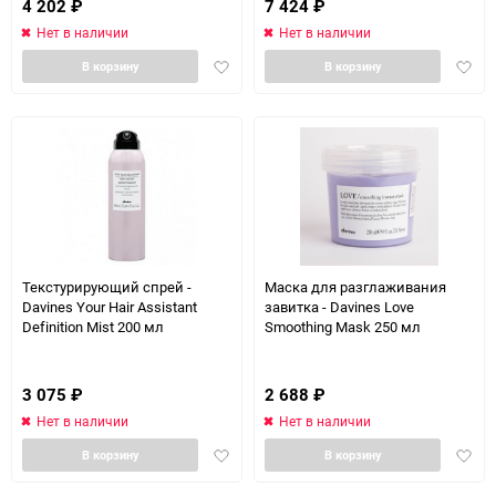
4 202
₽
7 424
₽
Нет в наличии
Нет в наличии
Добавить
Доба
В корзину
В корзину
в
в
избранное
избра
Текстурирующий спрей -
Маска для разглаживания
Davines Your Hair Assistant
завитка - Davines Love
Definition Mist 200 мл
Smoothing Mask 250 мл
3 075
₽
2 688
₽
Нет в наличии
Нет в наличии
Добавить
Доба
В корзину
В корзину
в
в
избранное
избра