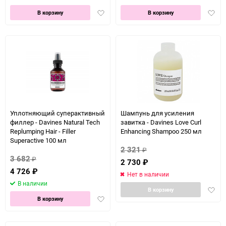
Добавить
Доба
В корзину
В корзину
в
в
избранное
избра
Уплотняющий суперактивный
Шампунь для усиления
филлер - Davines Natural Tech
завитка - Davines Love Curl
Replumping Hair - Filler
Enhancing Shampoo 250 мл
Superactive 100 мл
2 321
₽
3 682
₽
2 730
₽
4 726
₽
Нет в наличии
В наличии
Доба
В корзину
Добавить
в
В корзину
в
избра
избранное