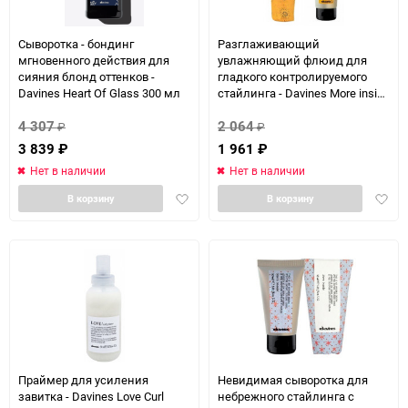
Сыворотка - бондинг
Разглаживающий
мгновенного действия для
увлажняющий флюид для
сияния блонд оттенков -
гладкого контролируемого
Davines Heart Of Glass 300 мл
стайлинга - Davines More inside
Relaxing Moisturizing Fluid 125
4 307
2 064
мл
₽
₽
3 839
₽
1 961
₽
Нет в наличии
Нет в наличии
Добавить
Доба
В корзину
В корзину
в
в
избранное
избра
Праймер для усиления
Невидимая сыворотка для
завитка - Davines Love Curl
небрежного стайлинга с