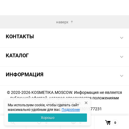
наверх
КОНТАКТЫ
КАТАЛОГ
ИНФОРМАЦИЯ
© 2020-2026 KOSMETIKA.MOSCOW. Информация не является
публичной офертой, которая определяется положениями
Статьи 437 ГК РФ.
Мы используем cookie, чтобы сделать сайт
ИП Гафарова Ю. Т. | ИНН 620301577231
максимально удобным для вас.
Подробнее
Хорошо
Создание и продвижение магазина -
KHAKIMOVSEO.RU
0
0
0