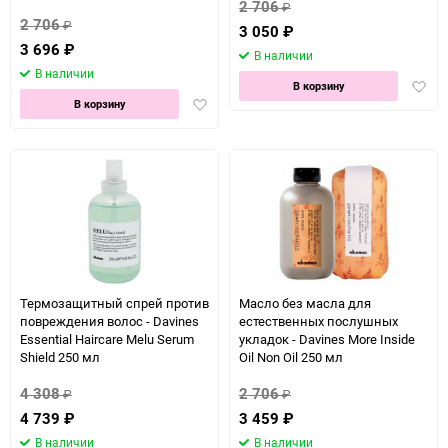
2 706
₽
2 706
₽
3 050
₽
3 696
₽
В наличии
В наличии
Доба
В корзину
Добавить
в
В корзину
в
избра
избранное
Термозащитный спрей против
Масло без масла для
повреждения волос - Davines
естественных послушных
Essential Haircare Melu Serum
укладок - Davines More Inside
Shield 250 мл
Oil Non Oil 250 мл
4 308
2 706
₽
₽
4 739
₽
3 459
₽
В наличии
В наличии