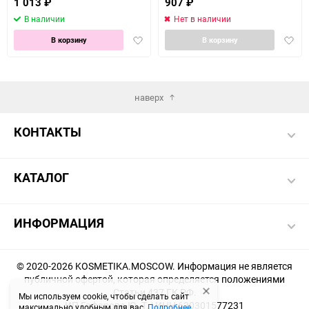
1 013
₽
907
₽
В наличии
Нет в наличии
Добавить
Доба
В корзину
В корзину
в
в
избранное
избра
наверх
КОНТАКТЫ
КАТАЛОГ
ИНФОРМАЦИЯ
© 2020-2026 KOSMETIKA.MOSCOW. Информация не является
публичной офертой, которая определяется положениями
Статьи 437 ГК РФ.
Мы используем cookie, чтобы сделать сайт
ИП Гафарова Ю. Т. | ИНН 620301577231
максимально удобным для вас.
Подробнее