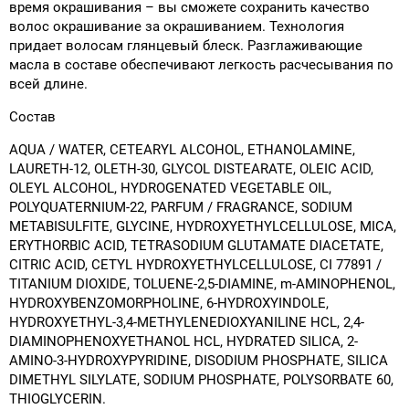
время окрашивания – вы сможете сохранить качество
волос окрашивание за окрашиванием. Технология
придает волосам глянцевый блеск. Разглаживающие
масла в составе обеспечивают легкость расчесывания по
всей длине.
Состав
AQUA / WATER, CETEARYL ALCOHOL, ETHANOLAMINE,
LAURETH-12, OLETH-30, GLYCOL DISTEARATE, OLEIC ACID,
OLEYL ALCOHOL, HYDROGENATED VEGETABLE OIL,
POLYQUATERNIUM-22, PARFUM / FRAGRANCE, SODIUM
METABISULFITE, GLYCINE, HYDROXYETHYLCELLULOSE, MICA,
ERYTHORBIC ACID, TETRASODIUM GLUTAMATE DIACETATE,
CITRIC ACID, CETYL HYDROXYETHYLCELLULOSE, CI 77891 /
TITANIUM DIOXIDE, TOLUENE-2,5-DIAMINE, m-AMINOPHENOL,
HYDROXYBENZOMORPHOLINE, 6-HYDROXYINDOLE,
HYDROXYETHYL-3,4-METHYLENEDIOXYANILINE HCL, 2,4-
DIAMINOPHENOXYETHANOL HCL, HYDRATED SILICA, 2-
AMINO-3-HYDROXYPYRIDINE, DISODIUM PHOSPHATE, SILICA
DIMETHYL SILYLATE, SODIUM PHOSPHATE, POLYSORBATE 60,
THIOGLYCERIN.