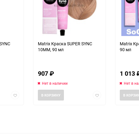
 SYNC
Matrix Краска SUPER SYNC
Matrix К
10MM, 90 мл
90 мл
907
₽
1 013
Нет в наличии
Нет в н
Добавить
Добавить
В КОРЗИНУ
В КОРЗИ
в
в
избранное
избранное