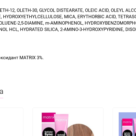
TH-12, OLETH-30, GLYCOL DISTEARATE, OLEIC ACID, OLEYL AL
E, HYDROXYETHYLCELLULOSE, MICA, ERYTHORBIC ACID, TETRAS
 TOLUENE-2,5-DIAMINE, m-AMINOPHENOL, HYDROXYBENZOMORPHO
L HCL, HYDRATED SILICA, 2-AMINO-3-HYDROXYPYRIDINE, DISO
оксидант MATRIX 3%.
а