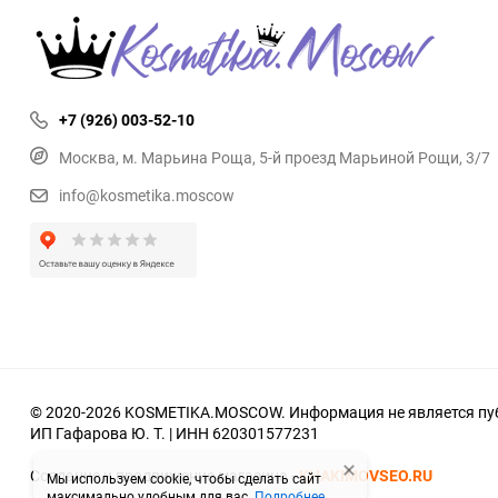
+7 (926) 003-52-10
Москва, м. Марьина Роща, 5-й проезд Марьиной Рощи, 3/7
info@kosmetika.moscow
© 2020-2026 KOSMETIKA.MOSCOW. Информация не является пуб
ИП Гафарова Ю. Т. | ИНН 620301577231
Создание и продвижение магазина -
KHAKIMOVSEO.RU
Мы используем cookie, чтобы сделать сайт
максимально удобным для вас.
Подробнее