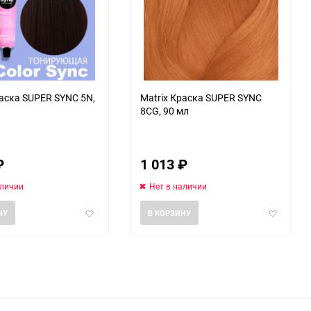
раска SUPER SYNC 5N,
Matrix Краска SUPER SYNC
8СG, 90 мл
₽
1 013
₽
аличии
Нет в наличии
Добавить
Добавить
НУ
В КОРЗИНУ
в
в
избранное
избранно