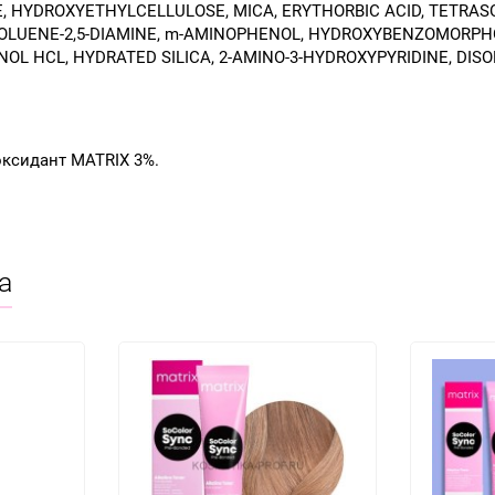
E, HYDROXYETHYLCELLULOSE, MICA, ERYTHORBIC ACID, TETRAS
 TOLUENE-2,5-DIAMINE, m-AMINOPHENOL, HYDROXYBENZOMORPHO
L HCL, HYDRATED SILICA, 2-AMINO-3-HYDROXYPYRIDINE, DISO
оксидант MATRIX 3%.
а