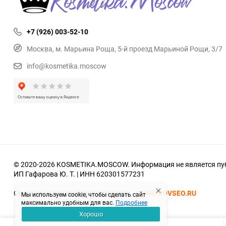
+7 (926) 003-52-10
Москва, м. Марьина Роща, 5-й проезд Марьиной Рощи, 3/7
info@kosmetika.moscow
© 2020-2026 KOSMETIKA.MOSCOW. Информация не является пуб
ИП Гафарова Ю. Т. | ИНН 620301577231
Создание и продвижение магазина -
KHAKIMOVSEO.RU
Мы используем cookie, чтобы сделать сайт
максимально удобным для вас.
Подробнее
Хорошо