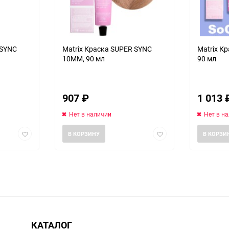
 SYNC
Matrix Краска SUPER SYNC
Matrix К
10MM, 90 мл
90 мл
907
₽
1 013
Нет в наличии
Нет в н
Добавить
Добавить
В КОРЗИНУ
В КОРЗИ
в
в
избранное
избранное
КАТАЛОГ