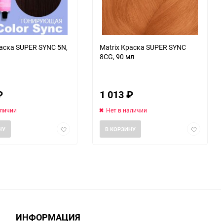
раска SUPER SYNC 5N,
Matrix Краска SUPER SYNC
8СG, 90 мл
₽
1 013
₽
аличии
Нет в наличии
Добавить
Добавить
НУ
В КОРЗИНУ
в
в
избранное
избранно
ИНФОРМАЦИЯ