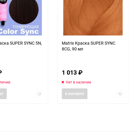
раска SUPER SYNC 5N,
Matrix Краска SUPER SYNC
8СG, 90 мл
₽
1 013
₽
аличии
Нет в наличии
Добавить
Добавить
НУ
В КОРЗИНУ
в
в
избранное
избранно