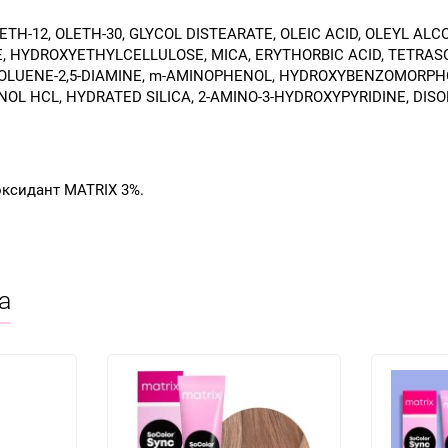
TH-12, OLETH-30, GLYCOL DISTEARATE, OLEIC ACID, OLEYL AL
E, HYDROXYETHYLCELLULOSE, MICA, ERYTHORBIC ACID, TETRAS
 TOLUENE-2,5-DIAMINE, m-AMINOPHENOL, HYDROXYBENZOMORPHO
L HCL, HYDRATED SILICA, 2-AMINO-3-HYDROXYPYRIDINE, DISO
оксидант MATRIX 3%.
а