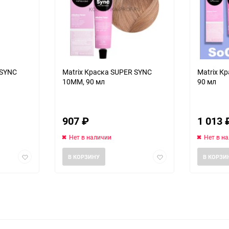
 SYNC
Matrix Краска SUPER SYNC
Matrix К
10MM, 90 мл
90 мл
907
₽
1 013
Нет в наличии
Нет в н
Добавить
Добавить
В КОРЗИНУ
В КОРЗИ
в
в
избранное
избранное