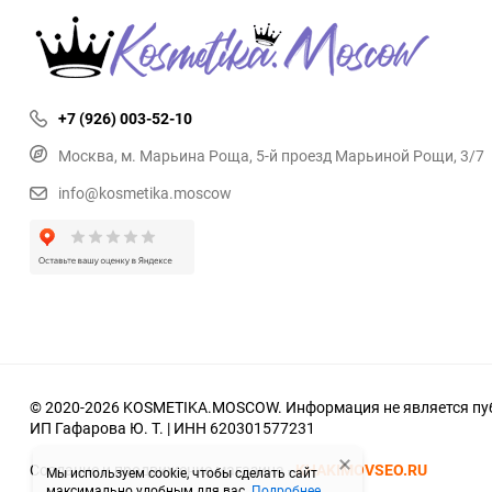
+7 (926) 003-52-10
Москва, м. Марьина Роща, 5-й проезд Марьиной Рощи, 3/7
info@kosmetika.moscow
© 2020-2026 KOSMETIKA.MOSCOW. Информация не является пуб
ИП Гафарова Ю. Т. | ИНН 620301577231
Создание и продвижение магазина -
KHAKIMOVSEO.RU
Мы используем cookie, чтобы сделать сайт
максимально удобным для вас.
Подробнее