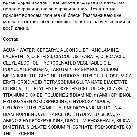
время окрашивания – вы сможете сохранить качество
волос окрашивание за окрашиванием. Технология
придает волосам глянцевый блеск. Разглаживающие
масла в составе обеспечивают легкость расчесывания по
всей длине.
Состав
AQUA / WATER, CETEARYL ALCOHOL, ETHANOLAMINE,
LAURETH-12, OLETH-30, GLYCOL DISTEARATE, OLEIC ACID,
OLEYL ALCOHOL, HYDROGENATED VEGETABLE OIL,
POLYQUATERNIUM-22, PARFUM / FRAGRANCE, SODIUM
METABISULFITE, GLYCINE, HYDROXYETHYLCELLULOSE, MICA,
ERYTHORBIC ACID, TETRASODIUM GLUTAMATE DIACETATE,
CITRIC ACID, CETYL HYDROXYETHYLCELLULOSE, CI 77891 /
TITANIUM DIOXIDE, TOLUENE-2,5-DIAMINE, m-AMINOPHENOL,
HYDROXYBENZOMORPHOLINE, 6-HYDROXYINDOLE,
HYDROXYETHYL-3,4-METHYLENEDIOXYANILINE HCL, 2,4-
DIAMINOPHENOXYETHANOL HCL, HYDRATED SILICA, 2-
AMINO-3-HYDROXYPYRIDINE, DISODIUM PHOSPHATE, SILICA
DIMETHYL SILYLATE, SODIUM PHOSPHATE, POLYSORBATE 60,
THIOGLYCERIN.