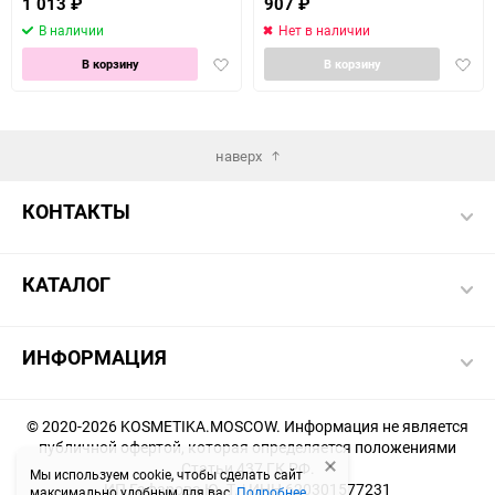
1 013
₽
907
₽
В наличии
Нет в наличии
Добавить
Доба
В корзину
В корзину
в
в
избранное
избра
наверх
КОНТАКТЫ
КАТАЛОГ
ИНФОРМАЦИЯ
© 2020-2026 KOSMETIKA.MOSCOW. Информация не является
публичной офертой, которая определяется положениями
Статьи 437 ГК РФ.
Мы используем cookie, чтобы сделать сайт
ИП Гафарова Ю. Т. | ИНН 620301577231
максимально удобным для вас.
Подробнее