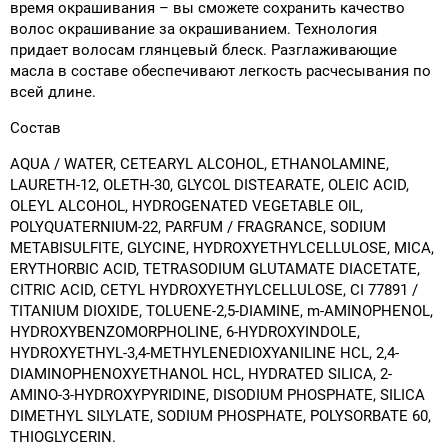
время окрашивания – вы сможете сохранить качество
волос окрашивание за окрашиванием. Технология
придает волосам глянцевый блеск. Разглаживающие
масла в составе обеспечивают легкость расчесывания по
всей длине.
Состав
AQUA / WATER, CETEARYL ALCOHOL, ETHANOLAMINE,
LAURETH-12, OLETH-30, GLYCOL DISTEARATE, OLEIC ACID,
OLEYL ALCOHOL, HYDROGENATED VEGETABLE OIL,
POLYQUATERNIUM-22, PARFUM / FRAGRANCE, SODIUM
METABISULFITE, GLYCINE, HYDROXYETHYLCELLULOSE, MICA,
ERYTHORBIC ACID, TETRASODIUM GLUTAMATE DIACETATE,
CITRIC ACID, CETYL HYDROXYETHYLCELLULOSE, CI 77891 /
TITANIUM DIOXIDE, TOLUENE-2,5-DIAMINE, m-AMINOPHENOL,
HYDROXYBENZOMORPHOLINE, 6-HYDROXYINDOLE,
HYDROXYETHYL-3,4-METHYLENEDIOXYANILINE HCL, 2,4-
DIAMINOPHENOXYETHANOL HCL, HYDRATED SILICA, 2-
AMINO-3-HYDROXYPYRIDINE, DISODIUM PHOSPHATE, SILICA
DIMETHYL SILYLATE, SODIUM PHOSPHATE, POLYSORBATE 60,
THIOGLYCERIN.