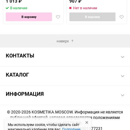
1 013
₽
907
₽
В наличии
Нет в наличии
Добавить
Доба
В корзину
В корзину
в
в
избранное
избра
наверх
КОНТАКТЫ
КАТАЛОГ
ИНФОРМАЦИЯ
© 2020-2026 KOSMETIKA.MOSCOW. Информация не является
публичной офертой, которая определяется положениями
Статьи 437 ГК РФ.
Мы используем cookie, чтобы сделать сайт
ИП Гафарова Ю. Т. | ИНН 620301577231
максимально удобным для вас.
Подробнее