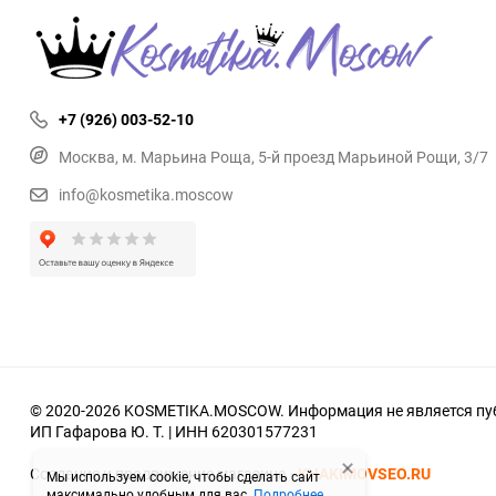
+7 (926) 003-52-10
Москва, м. Марьина Роща, 5-й проезд Марьиной Рощи, 3/7
info@kosmetika.moscow
© 2020-2026 KOSMETIKA.MOSCOW. Информация не является пуб
ИП Гафарова Ю. Т. | ИНН 620301577231
Создание и продвижение магазина -
KHAKIMOVSEO.RU
Мы используем cookie, чтобы сделать сайт
максимально удобным для вас.
Подробнее