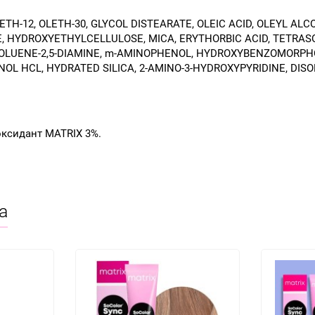
TH-12, OLETH-30, GLYCOL DISTEARATE, OLEIC ACID, OLEYL AL
E, HYDROXYETHYLCELLULOSE, MICA, ERYTHORBIC ACID, TETRAS
 TOLUENE-2,5-DIAMINE, m-AMINOPHENOL, HYDROXYBENZOMORPHO
L HCL, HYDRATED SILICA, 2-AMINO-3-HYDROXYPYRIDINE, DISO
оксидант MATRIX 3%.
а