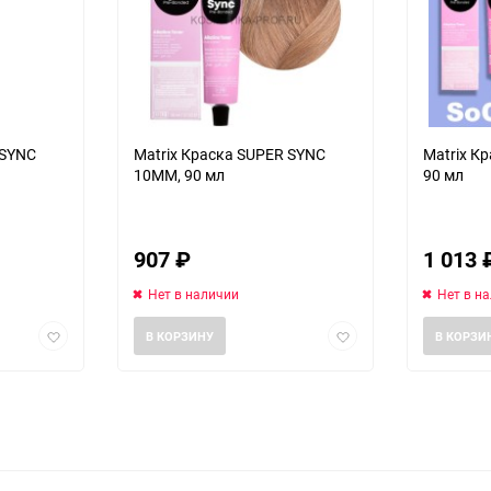
 SYNC
Matrix Краска SUPER SYNC
Matrix К
10MM, 90 мл
90 мл
907
₽
1 013
Нет в наличии
Нет в н
Добавить
Добавить
В КОРЗИНУ
В КОРЗИ
в
в
избранное
избранное