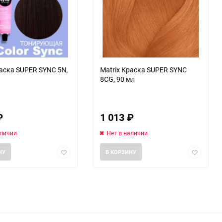
раска SUPER SYNC 5N,
Matrix Краска SUPER SYNC
8СG, 90 мл
₽
1 013
₽
аличии
Нет в наличии
Добавить
Добавить
НУ
В КОРЗИНУ
в
в
избранное
избранно