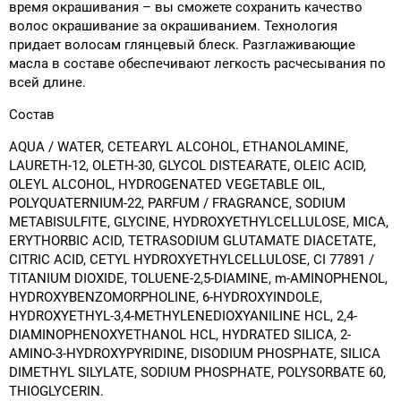
время окрашивания – вы сможете сохранить качество
волос окрашивание за окрашиванием. Технология
придает волосам глянцевый блеск. Разглаживающие
масла в составе обеспечивают легкость расчесывания по
всей длине.
Состав
AQUA / WATER, CETEARYL ALCOHOL, ETHANOLAMINE,
LAURETH-12, OLETH-30, GLYCOL DISTEARATE, OLEIC ACID,
OLEYL ALCOHOL, HYDROGENATED VEGETABLE OIL,
POLYQUATERNIUM-22, PARFUM / FRAGRANCE, SODIUM
METABISULFITE, GLYCINE, HYDROXYETHYLCELLULOSE, MICA,
ERYTHORBIC ACID, TETRASODIUM GLUTAMATE DIACETATE,
CITRIC ACID, CETYL HYDROXYETHYLCELLULOSE, CI 77891 /
TITANIUM DIOXIDE, TOLUENE-2,5-DIAMINE, m-AMINOPHENOL,
HYDROXYBENZOMORPHOLINE, 6-HYDROXYINDOLE,
HYDROXYETHYL-3,4-METHYLENEDIOXYANILINE HCL, 2,4-
DIAMINOPHENOXYETHANOL HCL, HYDRATED SILICA, 2-
AMINO-3-HYDROXYPYRIDINE, DISODIUM PHOSPHATE, SILICA
DIMETHYL SILYLATE, SODIUM PHOSPHATE, POLYSORBATE 60,
THIOGLYCERIN.