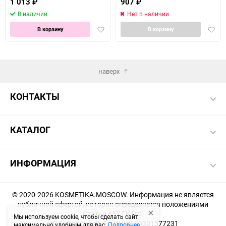
1 013
₽
907
₽
В наличии
Нет в наличии
Добавить
Доба
В корзину
В корзину
в
в
избранное
избра
наверх
КОНТАКТЫ
КАТАЛОГ
ИНФОРМАЦИЯ
© 2020-2026 KOSMETIKA.MOSCOW. Информация не является
публичной офертой, которая определяется положениями
Статьи 437 ГК РФ.
Мы используем cookie, чтобы сделать сайт
ИП Гафарова Ю. Т. | ИНН 620301577231
максимально удобным для вас.
Подробнее